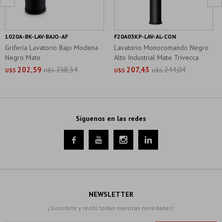
1020A-BK-LAV-BAJO-AF
F20A03KP-LAV-AL-CON
Grifería Lavatorio Bajo Modena
Lavatorio Monocomando Negro
Negro Mate
Alto Industrial Mate Trivecca
202,59
238,34
207,43
244,04
U$S
U$S
U$S
U$S
Síguenos en las redes




NEWSLETTER
¡Suscribite y recibí todas nuestras novedades!