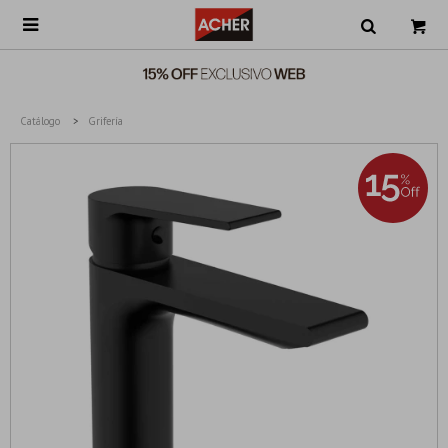

Catálogo
Grifería