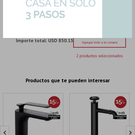
Para Filtro
Art: CL-61237-OSMOSIS
561,38
U$S
-
+
U$S
561.38
Importe total:
USD 850.13
Agregar todo a la compra
2 productos seleccionados
Productos que te pueden interesar

