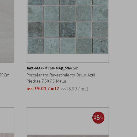
JAVA-MAR-MESH-MA|1.59mts2
X59Cm
Porcelanato Revestimiento Brillo Azul
Piedras 7.5X7.5 Malla
39.01 / mt2
45.90 / mt2
U$S
U$S