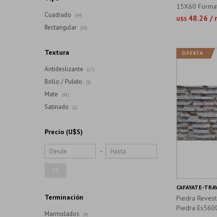
15X60 Forma
Cuadrado
(34)
48.26 /
U$S
Rectangular
(33)
Textura
Antideslizante
(17)
Brillo / Pulido
(3)
Mate
(41)
Satinado
(2)
Precio
(U$S)
OK
CAFAYATE-TRA
Terminación
Piedra Revesti
Piedra Es560
Marmolados
(4)