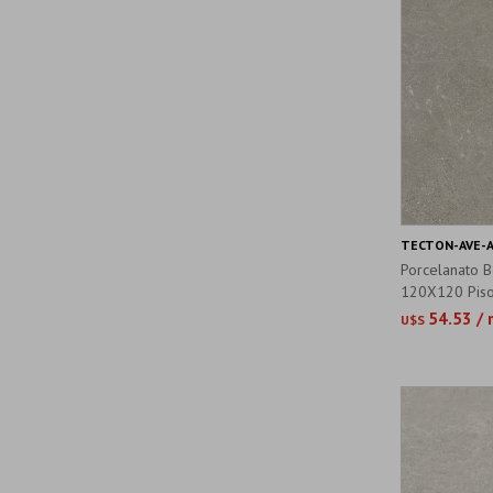
TECTON-AVE-A
Porcelanato B
120X120 Piso
54.53 /
U$S