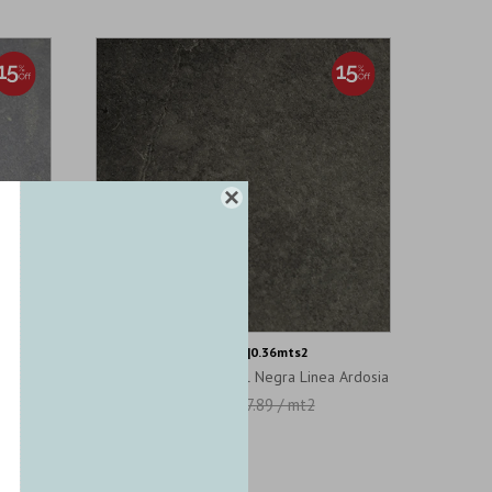

ARDOSIA-NEGRA-NAT-60|0.36mts2
o
Piedras Ardosia Natural Negra Linea Ardosia
40.69 / mt2
47.89 / mt2
U$S
U$S