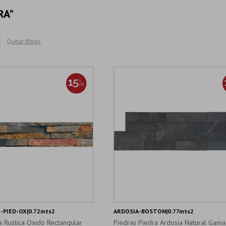
RA"
Quitar filtros
-PIED-OX|0.72mts2
ARDOSIA-BOSTON|0.77mts2
a Rustica Oxido Rectangular
Piedras Piedra Ardosia Natural Gam