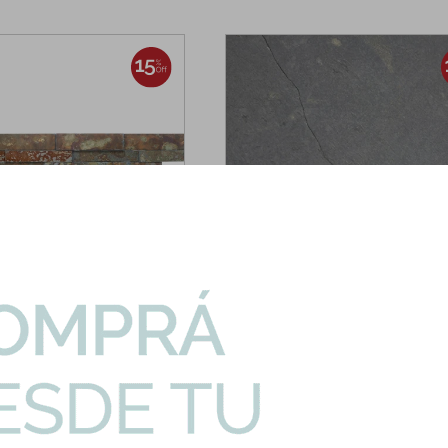
HARI|0.58mts2
ARDOSIA-GRIS-NAT|0.96mts2
a Natural Oxido Rectangular
Piedra Natural Gris 40X40 Pared Pis
Exterior
mt2
20.82 / mt2
48.90 / mt2
24.50 / mt2
U$S
U$S
U$S