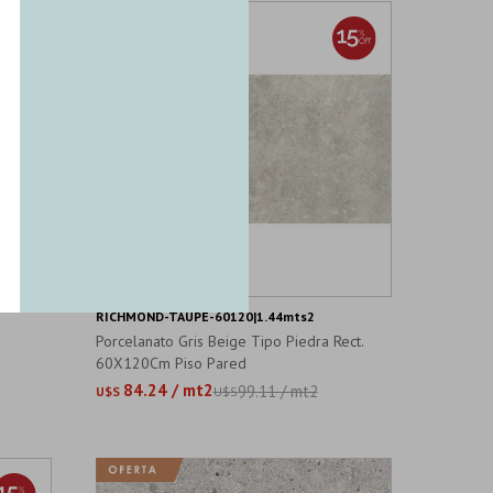
RICHMOND-TAUPE-60120|1.44mts2
Porcelanato Gris Beige Tipo Piedra Rect.
60X120Cm Piso Pared
84.24 / mt2
99.11 / mt2
U$S
U$S