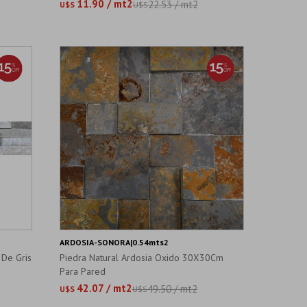
11.90 / mt2
22.53 / mt2
U$S
U$S
ARDOSIA-SONORA|0.54mts2
 De Gris
Piedra Natural Ardosia Oxido 30X30Cm
Para Pared
42.07 / mt2
49.50 / mt2
U$S
U$S