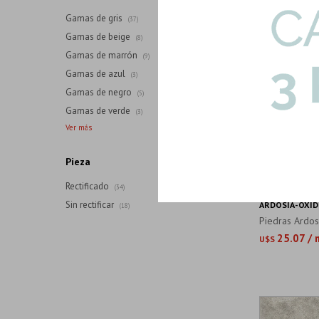
Gamas de gris
(37)
Gamas de beige
(8)
Gamas de marrón
(9)
Gamas de azul
(3)
Gamas de negro
(5)
Gamas de verde
(3)
Pieza
Rectificado
(34)
Sin rectificar
ARDOSIA-OXID
(18)
Piedras Ardos
25.07 / 
U$S