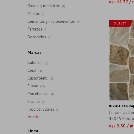
44.27 / 
U$S
Óxidos y metálicos
(1)
Piedras
(51)
Cementos y microcementos
(7)
Terrazos
(2)
Decorados
(1)
Marcas
Baldocer
(5)
Ceral
(4)
Cristofoletti
(5)
Eliane
(13)
Porcelamika
(4)
Savane
(7)
RIVOLI-TERRA
Tropical Stones
(8)
Ceramicas Ce
45X45 Piedra
9.50 / m
U$S
Línea