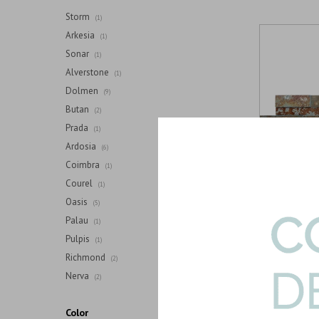
Storm
(1)
Arkesia
(1)
Sonar
(1)
Alverstone
(1)
Dolmen
(9)
Butan
(2)
Prada
(1)
Ardosia
(6)
Coimbra
(1)
Courel
(1)
Oasis
(5)
Palau
(1)
ARDOSIA-KALA
Pulpis
(1)
Piedra Ardosi
Richmond
15X55
(2)
41.57 / 
Nerva
U$S
(2)
Color