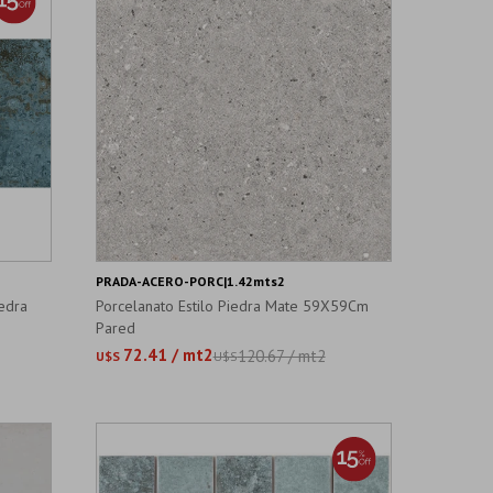
PRADA-ACERO-PORC|1.42mts2
edra
Porcelanato Estilo Piedra Mate 59X59Cm
Pared
72.41 / mt2
120.67 / mt2
U$S
U$S