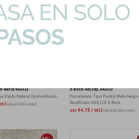
O-NAT|0.96mts2
X-ROCK-60120|1.44mts2
ia Oxido Natural Destonificado
Porcelanato Tipo Piedra Mate Negro
Rectificado 60X120 X-Rock
mt2
29.50 / mt2
U$S
94.78 / mt2
111.50 / mt2
U$S
U$S