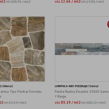
mt2
12.66 / mt2
100.43 / mt2
14.90 / mt2
U$S
U$S
U$S
|2.58mts2
LHWP014-083-PIEDRA|0.72mts2
ramica Tipo Piedras Formato
Piedra Rustica Encastre 15X60 Gama
s
Y Beige
t2
85.19 / mt2
15.34 / mt2
100.22 / mt2
U$S
U$S
U$S