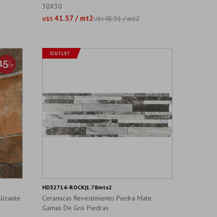
30X30
41.57 / mt2
48.91 / mt2
U$S
U$S
HD32714-ROCK|1.78mts2
lizante
Ceramicas Revestimiento Piedra Mate
Gamas De Gris Piedras