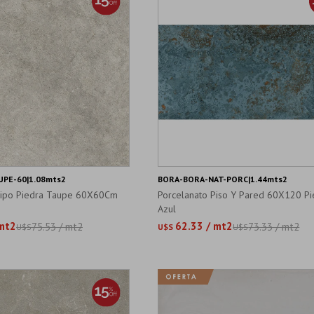
PE-60|1.08mts2
BORA-BORA-NAT-PORC|1.44mts2
Tipo Piedra Taupe 60X60Cm
Porcelanato Piso Y Pared 60X120 Pi
Azul
 mt2
62.33 / mt2
75.53 / mt2
73.33 / mt2
U$S
U$S
U$S