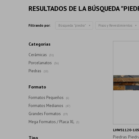
RESULTADOS DE LA BÚSQUEDA "PIED
Filtrando por:
Búsqueda: "piedra"
Pisos y Revestimientos
Categorías
Cerámicas
(31)
Porcelanatos
(36)
Piedras
(10)
Formato
Formatos Pequeños
(6)
Formatos Medianos
(47)
Grandes Formatos
(19)
Mega Formatos / Placa XL
(5)
LHWS1120-105
Piedras Piedr
Tipo