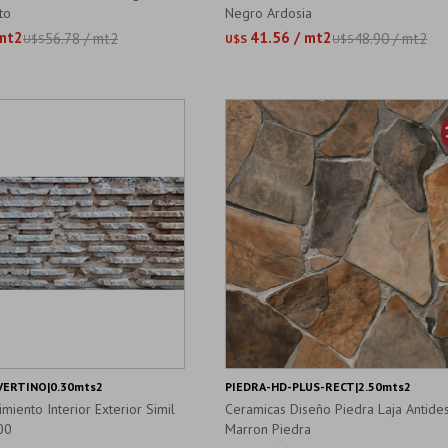
to
Negro Ardosia
 mt2
41.56 / mt2
56.78 / mt2
48.90 / mt2
U$S
U$S
U$S
VERTINO|0.30mts2
PIEDRA-HD-PLUS-RECT|2.50mts2
miento Interior Exterior Simil
Ceramicas Diseño Piedra Laja Antides
00
Marron Piedra