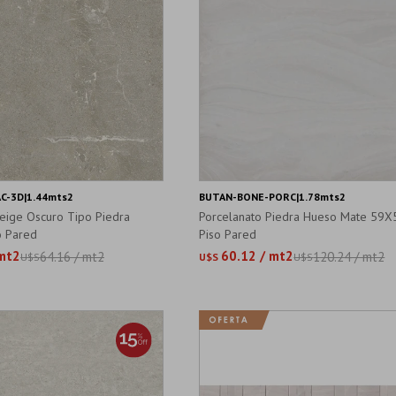
C-3D|1.44mts2
BUTAN-BONE-PORC|1.78mts2
eige Oscuro Tipo Piedra
Porcelanato Piedra Hueso Mate 59
 Pared
Piso Pared
 mt2
60.12 / mt2
64.16 / mt2
120.24 / mt2
U$S
U$S
U$S