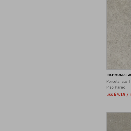
RICHMOND-TAU
Porcelanato 
Piso Pared
64.19 /
U$S