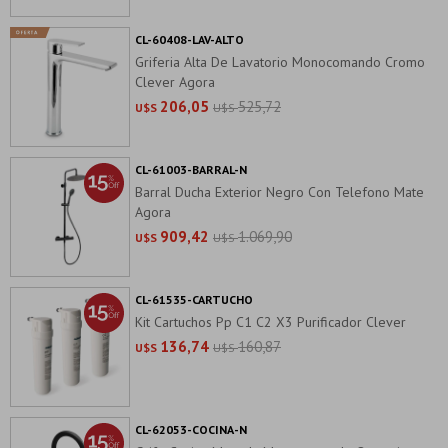
CL-60408-LAV-ALTO
Griferia Alta De Lavatorio Monocomando Cromo
Clever Agora
206,05
525,72
U$S
U$S
CL-61003-BARRAL-N
Barral Ducha Exterior Negro Con Telefono Mate
Agora
909,42
1.069,90
U$S
U$S
CL-61535-CARTUCHO
Kit Cartuchos Pp C1 C2 X3 Purificador Clever
136,74
160,87
U$S
U$S
CL-62053-COCINA-N