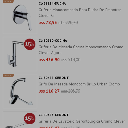
CL-61124-DUCHA
Griferia Monocomando Para Ducha De Empotrar
Clever Cr
78,93
220,70
U$S
U$S
CL-60210-COCINA
Griferia De Mesada Cocina Monocomando Cromo
Clever Agora
436,90
514,00
U$S
U$S
CL-60422-GERONT
Grifo De Mesada Monocom Brillo Urban Cromo
116,27
203,75
U$S
U$S
CL-60423-GERONT
Griferia De Lavatorio Gerontologica Cromo Clever