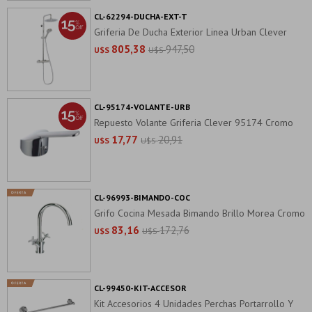
CL-62294-DUCHA-EXT-T
Griferia De Ducha Exterior Linea Urban Clever
805,38
947,50
U$S
U$S
CL-95174-VOLANTE-URB
Repuesto Volante Griferia Clever 95174 Cromo
17,77
20,91
U$S
U$S
CL-96993-BIMANDO-COC
Grifo Cocina Mesada Bimando Brillo Morea Cromo
83,16
172,76
U$S
U$S
CL-99450-KIT-ACCESOR
Kit Accesorios 4 Unidades Perchas Portarrollo Y