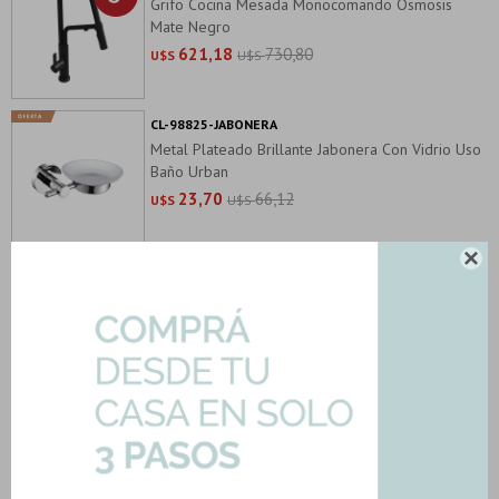
Grifo Cocina Mesada Monocomando Osmosis
Mate Negro
621,18
730,80
U$S
U$S
CL-98825-JABONERA
Metal Plateado Brillante Jabonera Con Vidrio Uso
Baño Urban
23,70
66,12
U$S
U$S

CL-99440GS-COCINA
Griferia De Mesada Cocina Monocomando Cromo
Clever
224,85
478,08
U$S
U$S
CL-99442GS-COCINA
Griferia De Cocina Monocomando Clever Pull-
Down
570,10
670,70
U$S
U$S