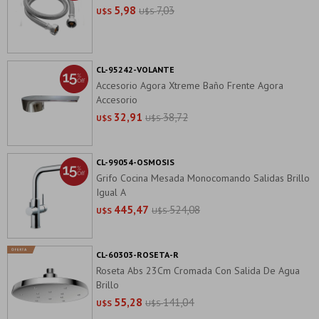
5,98
7,03
U$S
U$S
CL-95242-VOLANTE
Accesorio Agora Xtreme Baño Frente Agora
Accesorio
32,91
38,72
U$S
U$S
CL-99054-OSMOSIS
Grifo Cocina Mesada Monocomando Salidas Brillo
Igual A
445,47
524,08
U$S
U$S
CL-60303-ROSETA-R
Roseta Abs 23Cm Cromada Con Salida De Agua
Brillo
55,28
141,04
U$S
U$S