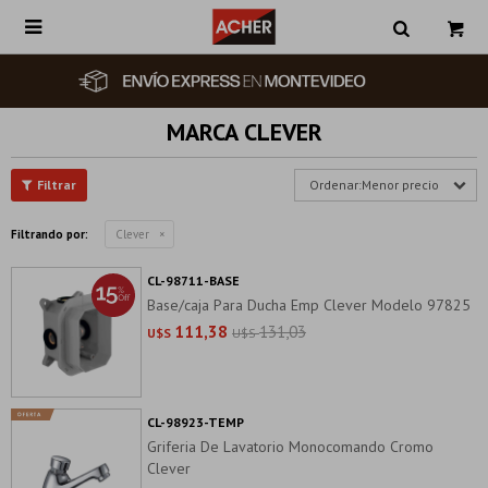

MARCA CLEVER
Menor precio
Filtrando por:
Clever
CL-98711-BASE
Base/caja Para Ducha Emp Clever Modelo 97825
111,38
131,03
U$S
U$S
CL-98923-TEMP
Griferia De Lavatorio Monocomando Cromo
Clever