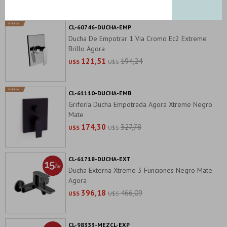
CL-60746-DUCHA-EMP
Ducha De Empotrar 1 Via Cromo Ec2 Extreme
Brillo Agora
121,51
194,24
U$S
U$S
CL-61110-DUCHA-EMB
Grifería Ducha Empotrada Agora Xtreme Negro
Mate
174,30
327,78
U$S
U$S
CL-61718-DUCHA-EXT
Ducha Externa Xtreme 3 Funciones Negro Mate
Agora
396,18
466,09
U$S
U$S
CL-98333-MEZCL-EXP