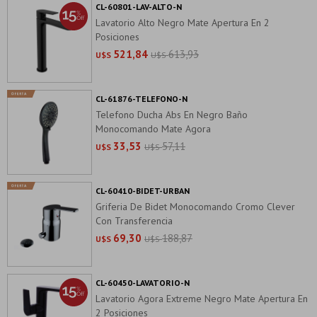
CL-60801-LAV-ALTO-N
Lavatorio Alto Negro Mate Apertura En 2
Posiciones
521,84
613,93
U$S
U$S
CL-61876-TELEFONO-N
Telefono Ducha Abs En Negro Baño
Monocomando Mate Agora
33,53
57,11
U$S
U$S
CL-60410-BIDET-URBAN
Griferia De Bidet Monocomando Cromo Clever
Con Transferencia
69,30
188,87
U$S
U$S
CL-60450-LAVATORIO-N
Lavatorio Agora Extreme Negro Mate Apertura En
2 Posiciones