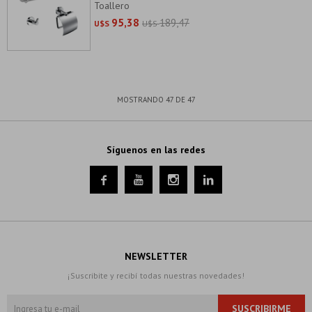
Toallero
95,38
189,47
U$S
U$S
MOSTRANDO
47
DE
47
Síguenos en las redes




NEWSLETTER
¡Suscribite y recibí todas nuestras novedades!
SUSCRIBIRME