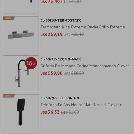
73,40
145,84
U$S
U$S
CL-60133-TERMOSTATO
Termostato Nine Extreme Ducha Brillo Extreme
259,19
705,17
U$S
U$S
CL-60212-CROMO-MATE
Griferia De Mesada Cocina Monocomando Clever
559,80
658,59
U$S
U$S
CL-60797-TELEFONO-N
Telefono En Abs Negro Mate No Incl Flexible
36,33
61,89
U$S
U$S