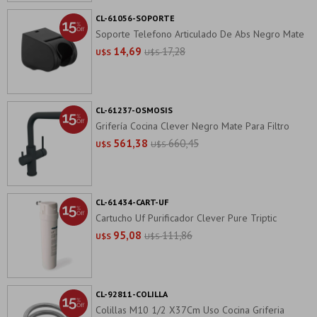
CL-61056-SOPORTE
Soporte Telefono Articulado De Abs Negro Mate
14,69
17,28
U$S
U$S
CL-61237-OSMOSIS
Grifería Cocina Clever Negro Mate Para Filtro
561,38
660,45
U$S
U$S
CL-61434-CART-UF
Cartucho Uf Purificador Clever Pure Triptic
95,08
111,86
U$S
U$S
CL-92811-COLILLA
Colillas M10 1/2 X37Cm Uso Cocina Griferia