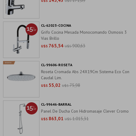
145,43
171,09
U$S
U$S
CL-62023-COCINA
Grifo Cocina Mesada Monocomando Osmosis 3
Vias Brillo
765,54
900,63
U$S
U$S
CL-99606-ROSETA
Roseta Cromada Abs 24X19Cm Sistema Eco Con
Caudal Lim.
55,02
75,98
U$S
U$S
CL-99646-BARRAL
Panel De Ducha Con Hidromasaje Clever Cromo
863,01
1.015,31
U$S
U$S