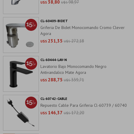
38,80
98,97
U$S
U$S
CL-60409-BIDET
Griferia De Bidet Monocomando Cromo Clever
Agora
231,35
272,18
U$S
U$S
CL-60444-LAV-N
Lavatorio Bajo Monocomando Negro
Antivandalico Mate Agora
288,75
339,71
U$S
U$S
CL-60742-CABLE
Repuesto Cable Para Griferia Cl-60739 / 60740
146,37
172,20
U$S
U$S