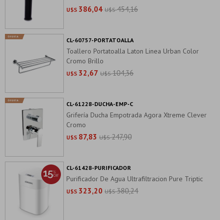
386,04
454,16
U$S
U$S
CL-60757-PORTATOALLA
Toallero Portatoalla Laton Linea Urban Color
Cromo Brillo
32,67
104,36
U$S
U$S
CL-61228-DUCHA-EMP-C
Grifería Ducha Empotrada Agora Xtreme Clever
Cromo
87,83
247,90
U$S
U$S
CL-61428-PURIFICADOR
Purificador De Agua Ultrafiltracion Pure Triptic
323,20
380,24
U$S
U$S