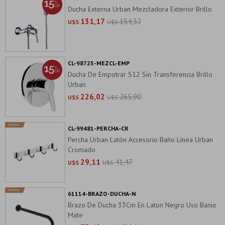
Ducha Externa Urban Mezcladora Exterior Brillo
131,17
154,32
U$S
U$S
CL-98725-MEZCL-EMP
Ducha De Empotrar S12 Sin Transferencia Brillo
Urban
226,02
265,90
U$S
U$S
CL-99481-PERCHA-CR
Percha Urban Latón Accesorio Baño Línea Urban
Cromado
29,11
41,47
U$S
U$S
61114-BRAZO-DUCHA-N
Brazo De Ducha 33Cm En Laton Negro Uso Banio
Mate