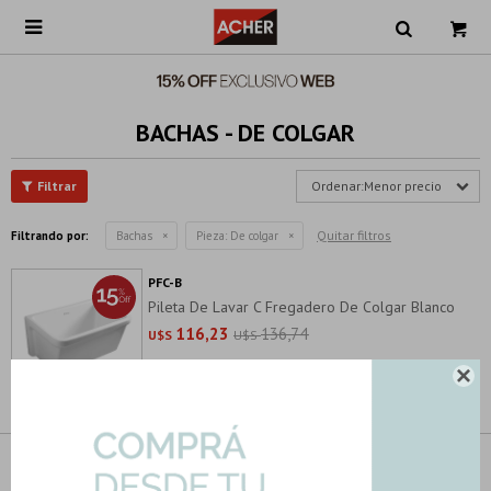

BACHAS - DE COLGAR
Menor precio
Quitar filtros
Filtrando por:
Bachas
Pieza:
De colgar
PFC-B
Pileta De Lavar C Fregadero De Colgar Blanco
116,23
136,74
U$S
U$S

Síguenos en las redes