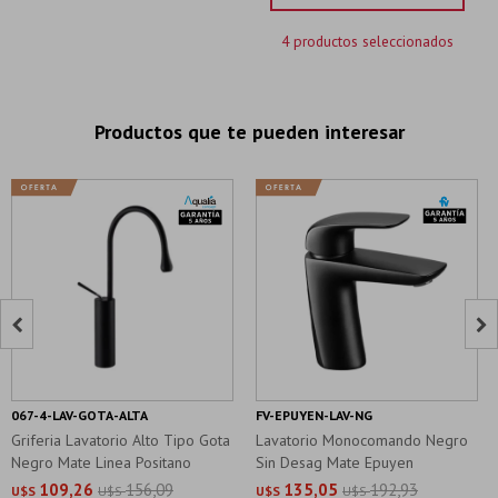
4 productos seleccionados
Productos que te pueden interesar


067-4-LAV-GOTA-ALTA
FV-EPUYEN-LAV-NG
Griferia Lavatorio Alto Tipo Gota
Lavatorio Monocomando Negro
Negro Mate Linea Positano
Sin Desag Mate Epuyen
109,26
156,09
135,05
192,93
U$S
U$S
U$S
U$S