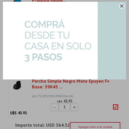
P/ducha Epuye...

Art: FV-BASE-UNIVERSAL
71,94
U$S
-
+
U$S
71.94
Roseta Y Brazo Redonda Articulada
20Cm Negro Ma...
Art: FV-DUCHA-ART-20
128,27
U$S
-
+
U$S
128.27
Percha Simple Negro Mate Epuyen Fv
Base: 39X45 ...
Art: FV-EPUYEN-PERCHA-NG
43,93
U$S
-
+
U$S
43.93
Importe total:
USD 564.32
Agregar todo a la compra