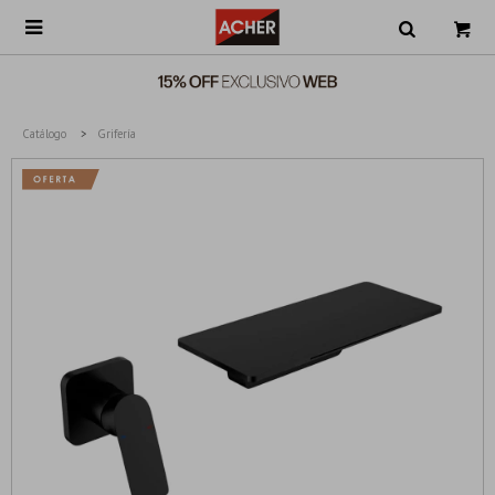

Catálogo
Grifería