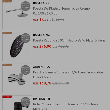
ROSETA-20
Roseta De Plastico Terminacion Cromo
0.21X0.21X0.05
17,58
38,75
U$S
U$S
ROSETA-NG
Roseta Redonda 20Cm Negro Baño Mate Griferia
276,90
492,73
U$S
U$S
ARDEN-PICO
Pico De Bañera Conexion 3/4 Acero Inoxidable
Linea Classic
138,78
375,78
U$S
U$S
BM-BIDET-N
Bidet Monocomando C Transfer 35Mm Negro
Mate Viseu