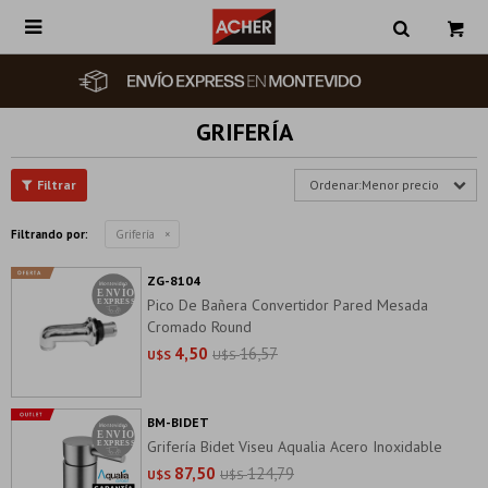

GRIFERÍA
Menor precio
Filtrando por:
Grifería
ZG-8104
Pico De Bañera Convertidor Pared Mesada
Cromado Round
4,50
16,57
U$S
U$S
BM-BIDET
Grifería Bidet Viseu Aqualia Acero Inoxidable
87,50
124,79
U$S
U$S