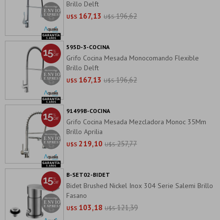
Brillo Delft
167,13
196,62
U$S
U$S
595D-3-COCINA
Grifo Cocina Mesada Monocomando Flexible
Brillo Delft
167,13
196,62
U$S
U$S
91499B-COCINA
Grifo Cocina Mesada Mezcladora Monoc 35Mm
Brillo Aprilia
219,10
257,77
U$S
U$S
B-SET02-BIDET
Bidet Brushed Nickel Inox 304 Serie Salemi Brillo
Fasano
103,18
121,39
U$S
U$S