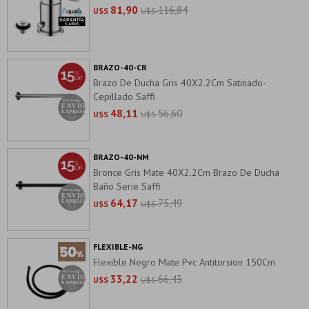
81,90
116,84
U$S
U$S
BRAZO-40-CR
Brazo De Ducha Gris 40X2.2Cm Satinado-
Cepillado Saffi
48,11
56,60
U$S
U$S
BRAZO-40-NM
Bronce Gris Mate 40X2.2Cm Brazo De Ducha
Baño Serie Saffi
64,17
75,49
U$S
U$S
FLEXIBLE-NG
Flexible Negro Mate Pvc Antitorsion 150Cm
33,22
66,43
U$S
U$S