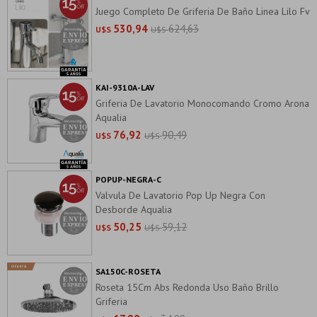
Juego Completo De Griferia De Baño Linea Lilo Fv
530,94
624,63
U$S
U$S
KAI-9310A-LAV
Griferia De Lavatorio Monocomando Cromo Arona
Aqualia
76,92
90,49
U$S
U$S
POPUP-NEGRA-C
Valvula De Lavatorio Pop Up Negra Con
Desborde Aqualia
50,25
59,12
U$S
U$S
SA150C-ROSETA
Roseta 15Cm Abs Redonda Uso Baño Brillo
Griferia