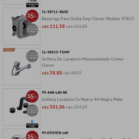
CL-98711-BASE
Base/caja Para Ducha Emp Clever Modelo 97825
111,38
131,03
U$S
U$S
CL-98923-TEMP
Griferia De Lavatorio Monocomando Cromo
Clever
38,80
98,97
U$S
U$S
FV-44N-LAV-NE
Grifería Lavatorio Fv Nueva 44 Negro Mate
301,06
354,19
U$S
U$S
FV-EPUYEN-LAV