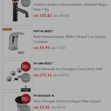
Griferia Lavatorio Monocomando Industrial Negro
Mate Y Bg
153,82
262,01
U$S
U$S
F3P74C-BIDET
Bidet Monocomando 40Mm S/transf Con Duchita
C/volante
33,95
77,10
U$S
U$S
FV-44N-BIDET
Bidet Bimando Incl Desague Cromo Brillo 44N
272,11
320,13
U$S
U$S
FV-DESAGUE-N
Sifon Desague Universal Negro Mate Epuyen
13,42
15,79
U$S
U$S