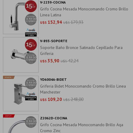
V-2239-COCINA
Grifo Cocina Mesada Monocomando Cromo Brillo
Linea Latina
152,94
179,93
U$S
U$S
V-893-SOPORTE
Soporte Baño Bronce Satinado Cepillado Para
Griferia
35,90
42,24
U$S
U$S
YD6004A-BIDET
Griferia Bidet Monocomando Cromo Brillo Linea
Manchester
109,20
248,00
U$S
U$S
Z2062D-COCINA
Grifo Cocina Mesada Monocomando Brillo Aqa
Cromo Zinc