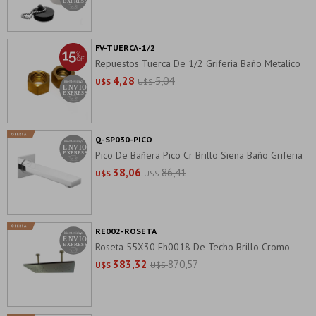
FV-TUERCA-1/2
Repuestos Tuerca De 1/2 Griferia Baño Metalico
4,28
5,04
U$S
U$S
Q-SP030-PICO
Pico De Bañera Pico Cr Brillo Siena Baño Griferia
38,06
86,41
U$S
U$S
RE002-ROSETA
Roseta 55X30 Eh0018 De Techo Brillo Cromo
383,32
870,57
U$S
U$S