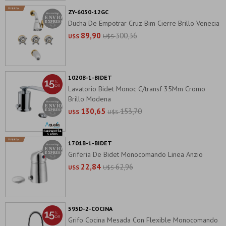
ZY-6050-12GC
Ducha De Empotrar Cruz Bim Cierre Brillo Venecia
89,90
300,36
U$S
U$S
1020B-1-BIDET
Lavatorio Bidet Monoc C/transf 35Mm Cromo
Brillo Modena
130,65
153,70
U$S
U$S
1701B-1-BIDET
Griferia De Bidet Monocomando Linea Anzio
22,84
62,96
U$S
U$S
595D-2-COCINA
Grifo Cocina Mesada Con Flexible Monocomando