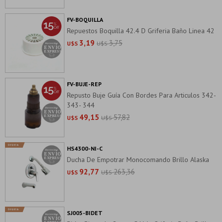
FV-BOQUILLA
Repuestos Boquilla 42.4 D Griferia Baño Linea 42
3,19
3,75
U$S
U$S
FV-BUJE-REP
Repusto Buje Guía Con Bordes Para Articulos 342-
343- 344
49,15
57,82
U$S
U$S
HS4300-NI-C
Ducha De Empotrar Monocomando Brillo Alaska
92,77
263,36
U$S
U$S
SJ005-BIDET