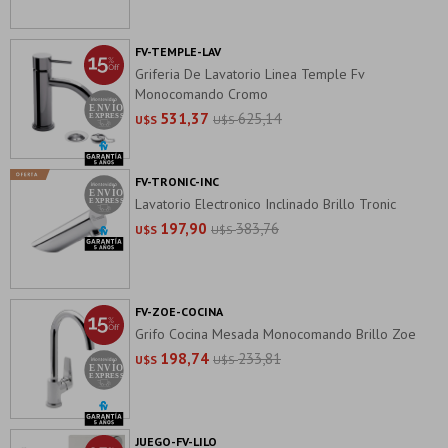
FV-TEMPLE-LAV
Griferia De Lavatorio Linea Temple Fv
Monocomando Cromo
531,37
625,14
U$S
U$S
FV-TRONIC-INC
Lavatorio Electronico Inclinado Brillo Tronic
197,90
383,76
U$S
U$S
FV-ZOE-COCINA
Grifo Cocina Mesada Monocomando Brillo Zoe
198,74
233,81
U$S
U$S
JUEGO-FV-LILO