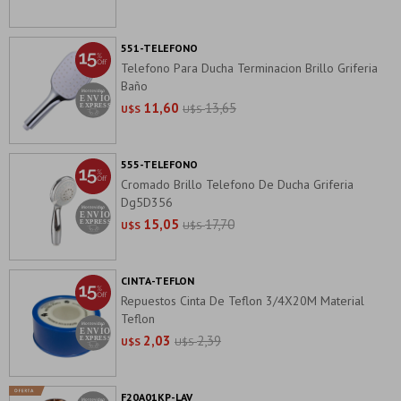
551-TELEFONO
Telefono Para Ducha Terminacion Brillo Griferia
Baño
11,60
13,65
U$S
U$S
555-TELEFONO
Cromado Brillo Telefono De Ducha Griferia
Dg5D356
15,05
17,70
U$S
U$S
CINTA-TEFLON
Repuestos Cinta De Teflon 3/4X20M Material
Teflon
2,03
2,39
U$S
U$S
F20A01KP-LAV