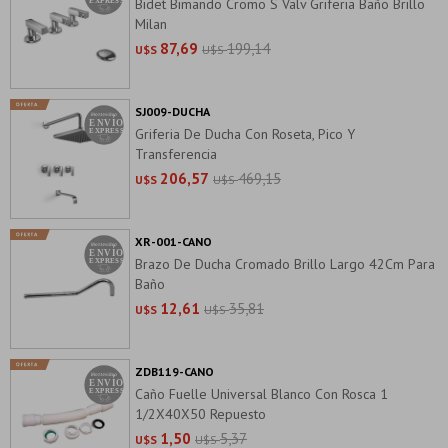
Bidet Bimando Cromo S Valv Griferia Baño Brillo
Milan
87,69
199,14
U$S
U$S
SJ009-DUCHA
Griferia De Ducha Con Roseta, Pico Y
Transferencia
206,57
469,15
U$S
U$S
XR-001-CANO
Brazo De Ducha Cromado Brillo Largo 42Cm Para
Baño
12,61
35,81
U$S
U$S
ZDB119-CANO
Caño Fuelle Universal Blanco Con Rosca 1
1/2X40X50 Repuesto
1,50
5,37
U$S
U$S