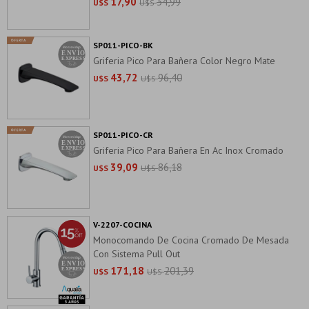
17,90
34,99
U$S
U$S
SP011-PICO-BK
Griferia Pico Para Bañera Color Negro Mate
43,72
96,40
U$S
U$S
SP011-PICO-CR
Griferia Pico Para Bañera En Ac Inox Cromado
39,09
86,18
U$S
U$S
V-2207-COCINA
Monocomando De Cocina Cromado De Mesada
Con Sistema Pull Out
171,18
201,39
U$S
U$S