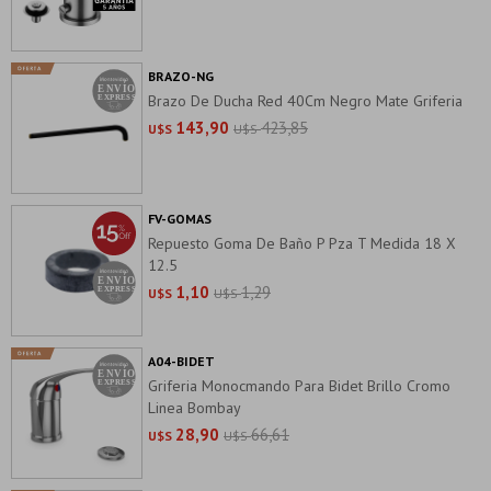
BRAZO-NG
Brazo De Ducha Red 40Cm Negro Mate Griferia
143,90
423,85
U$S
U$S
FV-GOMAS
Repuesto Goma De Baño P Pza T Medida 18 X
12.5
1,10
1,29
U$S
U$S
A04-BIDET
Griferia Monocmando Para Bidet Brillo Cromo
Linea Bombay
28,90
66,61
U$S
U$S