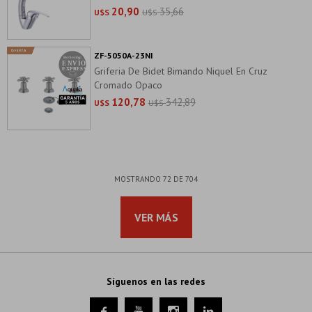
20,90
35,66
U$S
U$S
ZF-5050A-23NI
Griferia De Bidet Bimando Niquel En Cruz
Cromado Opaco
120,78
342,89
U$S
U$S
MOSTRANDO
72
DE
704
VER MÁS
Síguenos en las redes



