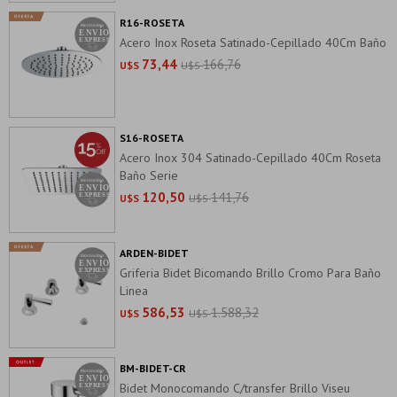
R16-ROSETA
Acero Inox Roseta Satinado-Cepillado 40Cm Baño
73,44
166,76
U$S
U$S
S16-ROSETA
Acero Inox 304 Satinado-Cepillado 40Cm Roseta
Baño Serie
120,50
141,76
U$S
U$S
ARDEN-BIDET
Griferia Bidet Bicomando Brillo Cromo Para Baño
Linea
586,53
1.588,32
U$S
U$S
BM-BIDET-CR
Bidet Monocomando C/transfer Brillo Viseu