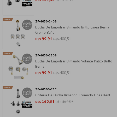
ZF-6050-24CG
Ducha De Empotrar Bimando Brillo Linea Berna
Cromo Baño
99,91
400,51
U$S
U$S
ZF-6050-25CG
Ducha De Empotrar Bimando Volante Palito Brillo
Berna
99,91
400,51
U$S
U$S
ZF-6050G-25C
Griferia De Ducha Bimando Cromado Linea Kent
160,31
364,07
U$S
U$S