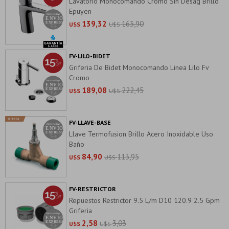
Lavatorio Monocomando Cromo Sin Desag Brillo
Epuyen
139,32
163,90
U$S
U$S
FV-LILO-BIDET
Griferia De Bidet Monocomando Linea Lilo Fv
Cromo
189,08
222,45
U$S
U$S
FV-LLAVE-BASE
Llave Termofusion Brillo Acero Inoxidable Uso
Baño
84,90
113,95
U$S
U$S
FV-RESTRICTOR
Repuestos Restrictor 9.5 L/m D10 120.9 2.5 Gpm
Griferia
2,58
3,03
U$S
U$S