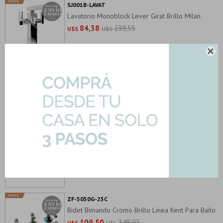
SJ001B-LAVAT
Lavatorio Monoblock Lever Girat Brillo Milan
84,38
239,55
U$S
U$S

SJ001C-LAVAT
Griferia Monoblock De Lavatorio Giratoria 27 Cms
De Altura
81,34
230,90
U$S
U$S
ZDA102-SIFON
Valvula Con Caño Y Tapon Plastico Blanco Para
Bacha
2,50
7,47
U$S
U$S
ZF-5050G-25C
Bidet Bimando Cromo Brillo Linea Kent Para Baño
109,50
348,93
U$S
U$S