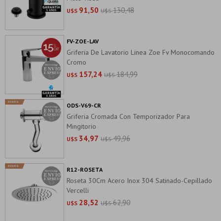
91,50
130,48
U$S
U$S
FV-ZOE-LAV
Griferia De Lavatorio Linea Zoe Fv Monocomando
Cromo
157,24
184,99
U$S
U$S
ODS-V69-CR
Griferia Cromada Con Temporizador Para
Mingitorio
34,97
49,96
U$S
U$S
R12-ROSETA
Roseta 30Cm Acero Inox 304 Satinado-Cepillado
Vercelli
28,52
62,90
U$S
U$S