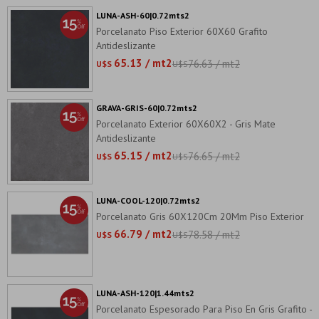
LUNA-ASH-60|0.72mts2
Porcelanato Piso Exterior 60X60 Grafito
Antideslizante
65.13 / mt2
76.63 / mt2
U$S
U$S
GRAVA-GRIS-60|0.72mts2
Porcelanato Exterior 60X60X2 - Gris Mate
Antideslizante
65.15 / mt2
76.65 / mt2
U$S
U$S
LUNA-COOL-120|0.72mts2
Porcelanato Gris 60X120Cm 20Mm Piso Exterior
66.79 / mt2
78.58 / mt2
U$S
U$S
LUNA-ASH-120|1.44mts2
Porcelanato Espesorado Para Piso En Gris Grafito -