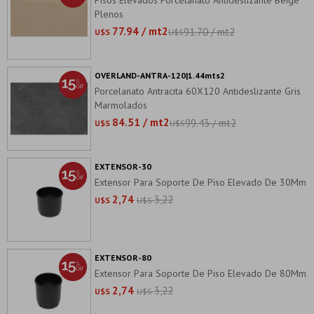
Pisos Elevados Porcelanato Antideslizante Beige
Plenos
77.94 / mt2
91.70 / mt2
U$S
U$S
OVERLAND-ANTRA-120|1.44mts2
Porcelanato Antracita 60X120 Antideslizante Gris
Marmolados
84.51 / mt2
99.43 / mt2
U$S
U$S
EXTENSOR-30
Extensor Para Soporte De Piso Elevado De 30Mm
2,74
3,22
U$S
U$S
EXTENSOR-80
Extensor Para Soporte De Piso Elevado De 80Mm
2,74
3,22
U$S
U$S