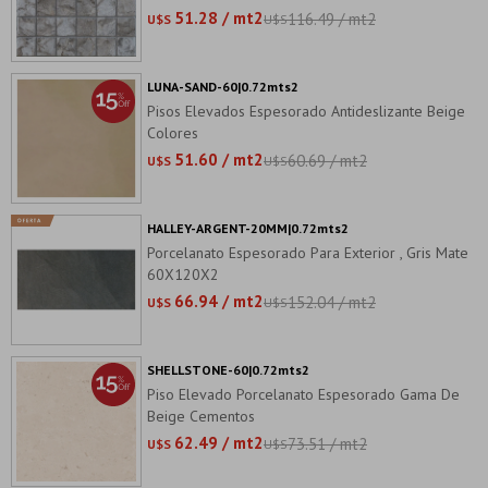
51.28 / mt2
116.49 / mt2
U$S
U$S
LUNA-SAND-60|0.72mts2
Pisos Elevados Espesorado Antideslizante Beige
Colores
51.60 / mt2
60.69 / mt2
U$S
U$S
HALLEY-ARGENT-20MM|0.72mts2
Porcelanato Espesorado Para Exterior , Gris Mate
60X120X2
66.94 / mt2
152.04 / mt2
U$S
U$S
SHELLSTONE-60|0.72mts2
Piso Elevado Porcelanato Espesorado Gama De
Beige Cementos
62.49 / mt2
73.51 / mt2
U$S
U$S