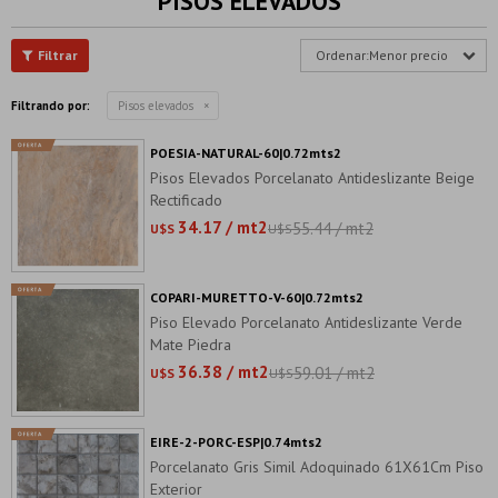
PISOS ELEVADOS
Menor precio
Filtrando por:
Pisos elevados
POESIA-NATURAL-60|0.72mts2
Pisos Elevados Porcelanato Antideslizante Beige
Rectificado
34.17 / mt2
55.44 / mt2
U$S
U$S
COPARI-MURETTO-V-60|0.72mts2
Piso Elevado Porcelanato Antideslizante Verde
Mate Piedra
36.38 / mt2
59.01 / mt2
U$S
U$S
EIRE-2-PORC-ESP|0.74mts2
Porcelanato Gris Simil Adoquinado 61X61Cm Piso
Exterior