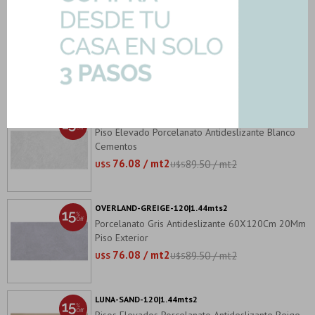
LUNA-COOL-GREY-60|0.72mts2
Porcelanato Gris 60X60Cm 2 Cms Piso Exterior
75.57 / mt2
88.90 / mt2
U$S
U$S
OVERLAND-PEARL-120|1.44mts2
Piso Elevado Porcelanato Antideslizante Blanco
Cementos
76.08 / mt2
89.50 / mt2
U$S
U$S
OVERLAND-GREIGE-120|1.44mts2
Porcelanato Gris Antideslizante 60X120Cm 20Mm
Piso Exterior
76.08 / mt2
89.50 / mt2
U$S
U$S
LUNA-SAND-120|1.44mts2