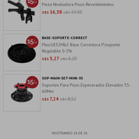
Pinza Niveladora Pisos-Revestimientos
16,58
19,50
U$S
U$S
BASE-SOPORTE-CORRECT
Pkso1832Mb2 Base Correctora P/soporte
Regulable 0-5%
5,27
6,20
U$S
U$S
SOP-MAIN-SET-MINI-35
Soportes Para Pisos Espesorados Elevados 35-
60Mm
7,24
8,52
U$S
U$S
MOSTRANDO
26
DE
26