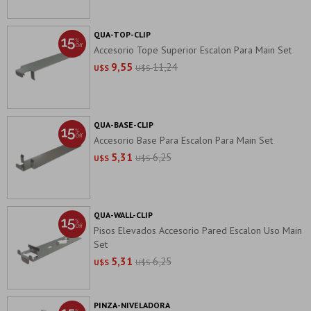
QUA-TOP-CLIP
Accesorio Tope Superior Escalon Para Main Set
9,55
11,24
U$S
U$S
QUA-BASE-CLIP
Accesorio Base Para Escalon Para Main Set
5,31
6,25
U$S
U$S
QUA-WALL-CLIP
Pisos Elevados Accesorio Pared Escalon Uso Main
Set
5,31
6,25
U$S
U$S
PINZA-NIVELADORA