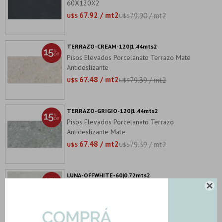
60X120X2
67.92 / mt2
79.90 / mt2
U$S
U$S
TERRAZO-CREAM-120|1.44mts2
Pisos Elevados Porcelanato Terrazo Mate
Antideslizante
67.48 / mt2
79.39 / mt2
U$S
U$S
TERRAZO-GRIGIO-120|1.44mts2
Pisos Elevados Porcelanato Terrazo
Antideslizante Mate
67.48 / mt2
79.39 / mt2
U$S
U$S
LUNA-OFFWHITE-60|0.72mts2
Porcelanato Piso Exterior 60X60 Blanco

Antideslizante
69.83 / mt2
82.15 / mt2
U$S
U$S