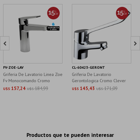


FV-ZOE-LAV
CL-60423-GERONT
Griferia De Lavatorio Linea Zoe
Griferia De Lavatorio
Fv Monocomando Cromo
Gerontologica Cromo Clever
157,24
184,99
145,43
171,09
U$S
U$S
U$S
U$S
Productos que te pueden interesar