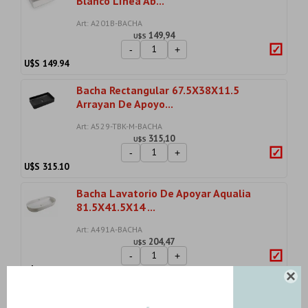
Blanco Línea Ab...
Art: A201B-BACHA
149,94
U$S
-
+
U$S
149.94
Bacha Rectangular 67.5X38X11.5
Arrayan De Apoyo...
Art: A529-TBK-M-BACHA
315,10
U$S
-
+
U$S
315.10
Bacha Lavatorio De Apoyar Aqualia
81.5X41.5X14 ...
Art: A491A-BACHA
204,47
U$S
-
+
U$S
204.47

Lavatorio C/sensor Ac/dc 220V Brillo