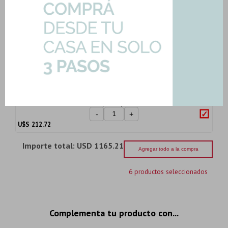
Automatica...
Art: K-SN8301M-LAV-SENSOR
116,46
U$S
-
+
U$S
116.46
Bacha De Apoyo Rectangular
Marmolada De Apoyo N...
Art: A529-P305-BACHA
212,72
U$S
-
+
U$S
212.72
Importe total:
USD 1165.21
Agregar todo a la compra
6 productos seleccionados
Complementa tu producto con...