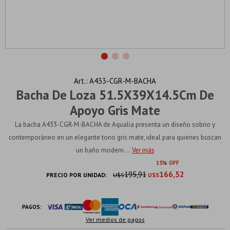
A433-CGR-M-BACHA
Bacha De Loza 51.5X39X14.5Cm De
Apoyo Gris Mate
La bacha A433-CGR-M-BACHA de Aqualia presenta un diseño sobrio y
contemporáneo en un elegante tono gris mate, ideal para quienes buscan
un baño modern...
Ver más
15
195,91
166,52
PRECIO POR UNIDAD:
U$S
U$S
PAGOS:
Ver medios de pagos