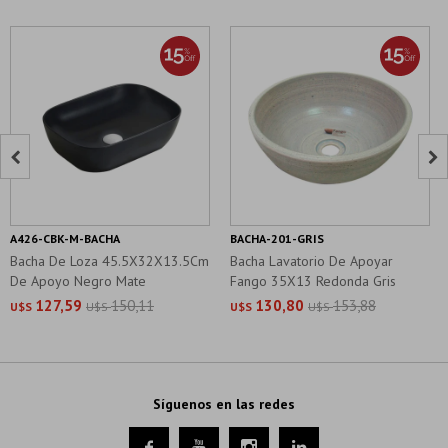


A426-CBK-M-BACHA
BACHA-201-GRIS
Bacha De Loza 45.5X32X13.5Cm
Bacha Lavatorio De Apoyar
De Apoyo Negro Mate
Fango 35X13 Redonda Gris
Cemento
127,59
150,11
130,80
153,88
U$S
U$S
U$S
U$S
Síguenos en las redes



