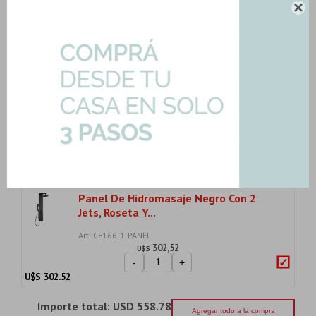
Satinado-Cepill...

Art: B1053-VALV-POPUP-GF
26,15
U$S
-
+
U$S
26.15
Griferia Barra Ducha Exterior De
Aluminio - Col...
Art: YN-KHP-6004-BARRA-GM
102,41
U$S
-
+
U$S
102.41
Panel De Hidromasaje Negro Con 2
Jets, Roseta Y...
Art: CF166-1-PANEL
302,52
U$S
-
+
U$S
302.52
Importe total:
USD 558.78
Agregar todo a la compra