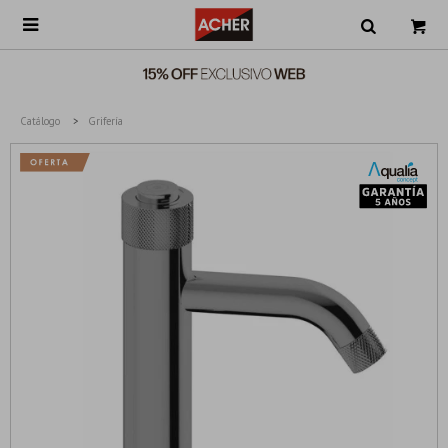

Catálogo
Grifería