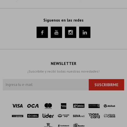
Síguenos en las redes




NEWSLETTER
¡Suscribite y recibí todas nuestras novedades!
SUSCRIBIRME