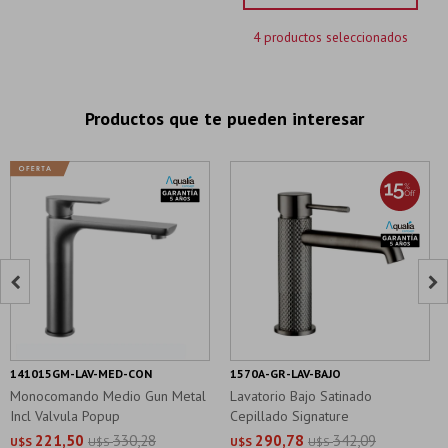
4 productos seleccionados
Productos que te pueden interesar


141015GM-LAV-MED-CON
1570A-GR-LAV-BAJO
Monocomando Medio Gun Metal
Lavatorio Bajo Satinado
Incl Valvula Popup
Cepillado Signature
221,50
330,28
290,78
342,09
U$S
U$S
U$S
U$S