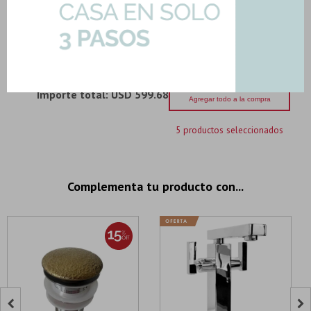
Apoyar 41,5 ...
Art: A428-BACHA
84,63
U$S
-
+
U$S
84.63
Importe total:
USD 599.68
Agregar todo a la compra
5 productos seleccionados
Complementa tu producto con...

