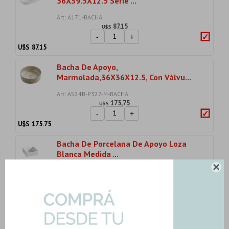
56X39.5X12.5 Serie ...
Art: A171-BACHA
87,15
U$S
-
+
U$S
87.15
Bacha De Apoyo,
Marmolada,36X36X12.5, Con Válvu...
Art: A524B-P327-M-BACHA
175,75
U$S
-
+
U$S
175.75
Bacha De Porcelana De Apoyo Loza
Blanca Medida ...

Art: A037-BACHA
82,17
U$S
-
+
U$S
82.17
Bacha Circular De Loza Blanca Para