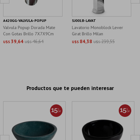
A420GG-VALVULA-POPUP
SJ001B-LAVAT
Valvula Popup Dorada Mate
Lavatorio Monoblock Lever
Con Gotas Brillo 7X7X9Cm
Girat Brillo Milan
39,64
46,64
84,38
239,55
U$S
U$S
U$S
U$S
Productos que te pueden interesar