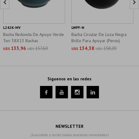


L242K-MV
LWPF-N
Bacha Redonda De Apoyo Verde
Bacha Circular De Loza Negra
Tori 38X13 Bachas
Brillo Para Apoyar (Persis)
133,96
157,60
134,38
158,09
U$S
U$S
U$S
U$S
Síguenos en las redes




NEWSLETTER
¡Suscribite y recibí todas nuestras novedades!