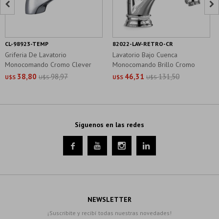


CL-98923-TEMP
82022-LAV-RETRO-CR
Griferia De Lavatorio
Lavatorio Bajo Cuenca
Monocomando Cromo Clever
Monocomando Brillo Cromo
Linea Kiel
38,80
98,97
46,31
131,50
U$S
U$S
U$S
U$S
Síguenos en las redes




NEWSLETTER
¡Suscribite y recibí todas nuestras novedades!