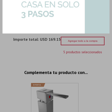
Marmolado
Art: PRISMA-CARRARA-HD|2.22mts2
23,57
U$S
-
+
Son: 2.22 mts
U$S
23.57
Importe total:
USD 169.15
Agregar todo a la compra
5 productos seleccionados
Complementa tu producto con...