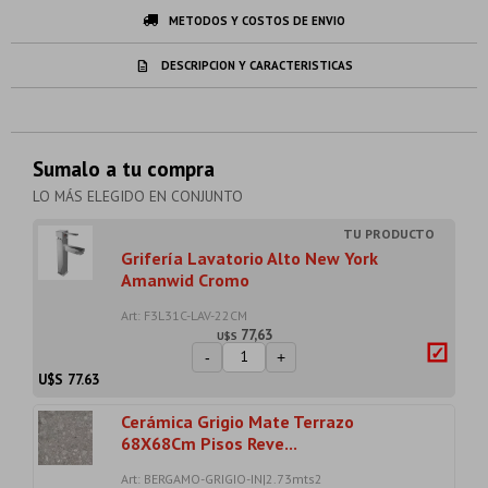
METODOS Y COSTOS DE ENVIO
DESCRIPCION Y CARACTERISTICAS
Sumalo a tu compra
LO MÁS ELEGIDO EN CONJUNTO
Grifería Lavatorio Alto New York
Amanwid Cromo
Art: F3L31C-LAV-22CM
77,63
U$S
-
+
U$S
77.63
Cerámica Grigio Mate Terrazo
68X68Cm Pisos Reve...
Art: BERGAMO-GRIGIO-IN|2.73mts2