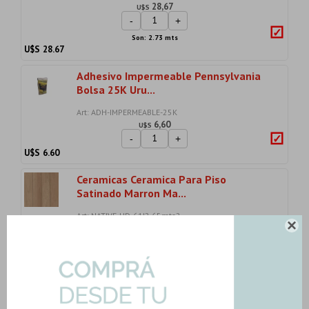
28,67
U$S
-
+
Son: 2.73 mts
U$S
28.67
Adhesivo Impermeable Pennsylvania
Bolsa 25K Uru...
Art: ADH-IMPERMEABLE-25K
6,60
U$S
-
+
U$S
6.60
Ceramicas Ceramica Para Piso
Satinado Marron Ma...
Art: NATIVE-HD-61|2.65mts2

32,68
U$S
-
+
Son: 2.65 mts
U$S
32.68
Ceramica 32X57 Carrara Brillo Blanco