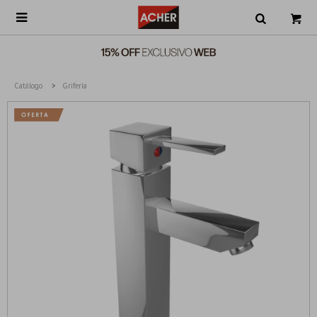

Catálogo
Grifería