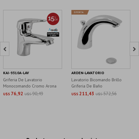


KAI-9310A-LAV
ARDEN-LAVATORIO
Griferia De Lavatorio
Lavatorio Bicomando Brillo
Monocomando Cromo Arona
Griferia De Baño
Aqualia
76,92
90,49
211,43
572,56
U$S
U$S
U$S
U$S