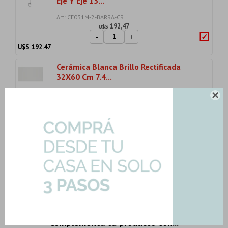
Eje Y Eje 15...
Art: CF031M-2-BARRA-CR
192,47
U$S
-
+
U$S
192.47
Cerámica Blanca Brillo Rectificada
32X60 Cm 7.4...
Art: FORMA-BRANCO-BR-60-7|2.30mts2

49,11
U$S
-
+
Son: 2.30 mts
U$S
49.11
Importe total:
USD 671.49
Agregar todo a la compra
3 productos seleccionados
Complementa tu producto con...