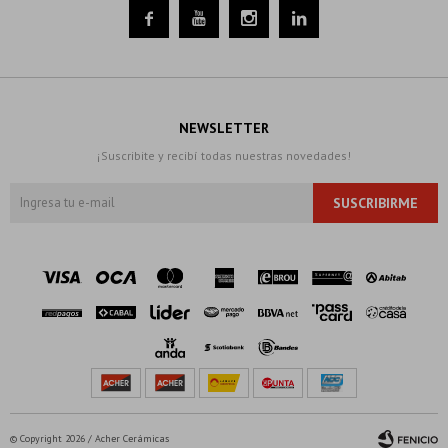




NEWSLETTER
¡Suscribite y recibí todas nuestras novedades!
SUSCRIBIRME
© Copyright 2026 / Acher Cerámicas