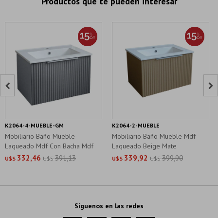
Productos que te pueden interesar


K2064-4-MUEBLE-GM
K2064-2-MUEBLE
Mobiliario Baño Mueble
Mobiliario Baño Mueble Mdf
Laqueado Mdf Con Bacha Mdf
Laqueado Beige Mate
Gris
332,46
391,13
339,92
399,90
U$S
U$S
U$S
U$S
Síguenos en las redes