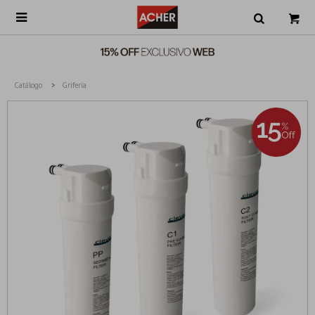

Catálogo
Grifería