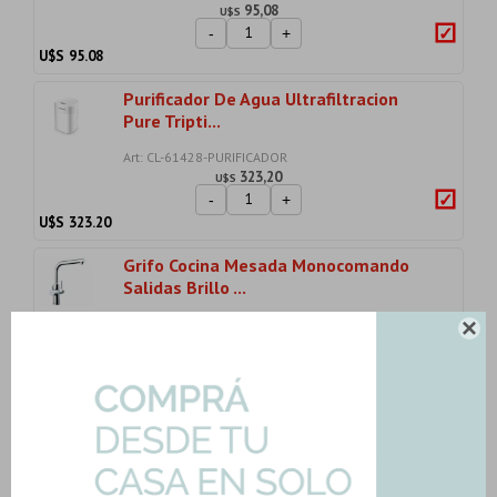
95,08
U$S
-
+
U$S
95.08
Purificador De Agua Ultrafiltracion
Pure Tripti...
Art: CL-61428-PURIFICADOR
323,20
U$S
-
+
U$S
323.20
Grifo Cocina Mesada Monocomando
Salidas Brillo ...
Art: CL-99054-OSMOSIS

445,47
U$S
-
+
U$S
445.47
Pileta De Cocina Simple Acero Inox 304
1.2Mm Ba...
Art: MUS3018-R10-PILETA