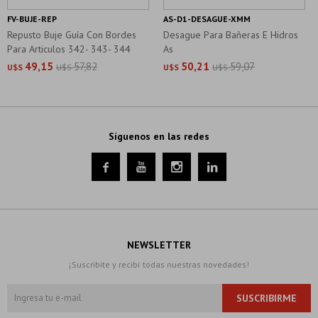
FV-BUJE-REP
AS-D1-DESAGUE-XMM
Repusto Buje Guía Con Bordes
Desague Para Bañeras E Hidros
Para Articulos 342- 343- 344
As
49,15
57,82
50,21
59,07
U$S
U$S
U$S
U$S
Síguenos en las redes




NEWSLETTER
¡Suscribite y recibí todas nuestras novedades!
SUSCRIBIRME