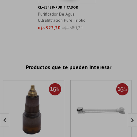
CL-61428-PURIFICADOR
Purificador De Agua
Ultrafiltracion Pure Triptic
323,20
380,24
U$S
U$S
Productos que te pueden interesar

