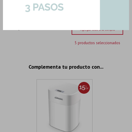
338,33
U$S
-
+
U$S
338.33
Importe total:
USD 1338.82
Agregar todo a la compra
5 productos seleccionados
Complementa tu producto con...