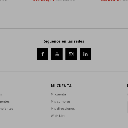
Síguenos en las redes




MI CUENTA
es
Mi cuenta
gentes
Mis compras
mbientes
Mis direcciones
Wish List