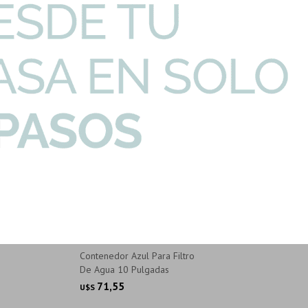
Complementa tu producto con...
CONTENEDOR-AZUL
Contenedor Azul Para Filtro
De Agua 10 Pulgadas
71,55
U$S