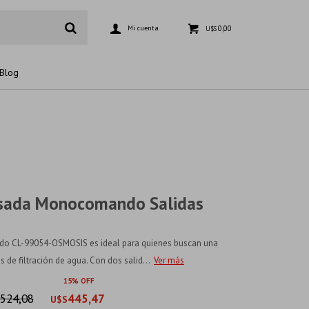
0,00
U$S
Blog
esada Monocomando Salidas
do CL-99054-OSMOSIS es ideal para quienes buscan una
s de filtración de agua. Con dos salid...
Ver más
15
524,08
445,47
U$S