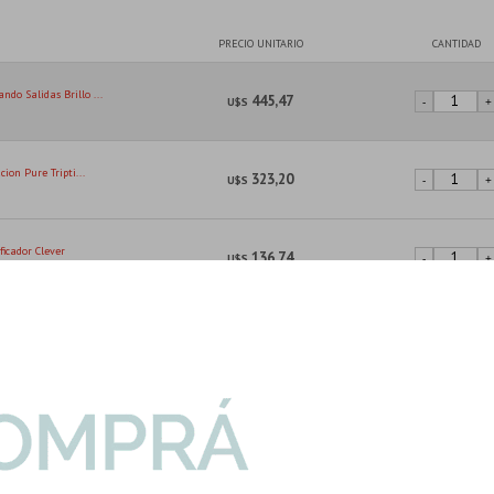
PRECIO UNITARIO
CANTIDAD
do Salidas Brillo ...
445,47
U$S
-
+
cion Pure Tripti...
323,20
U$S
-
+
ficador Clever
136,74
U$S
-
+
ara Ducha Higieni...
71,85
U$S
-
+
 60X120 Mate Blanc...
-
+
84,49
U$S
.44mts2
Son: 1.44 mts
Imp