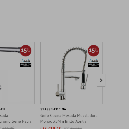

FIL
91499B-COCINA
2000D-CR-C
esada
Grifo Cocina Mesada Mezcladora
Grifo Coci
romo Serie Pavia
Monoc 35Mm Brillo Aprilia
Mesada Cr 
235,96
219,10
257,77
235,0
S
U$S
U$S
U$S