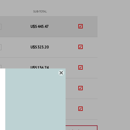
SUB-TOTAL
U$S
445.47
U$S
323.20
U$S
136.74

U$S
71.85
U$S
84.49
orte total:
USD 1061.75