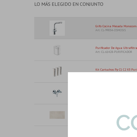
LO MÁS ELEGIDO EN CONJUNTO
Grifo Cocina Mesada Monocoman
Art: CL-99054-OSMOSIS
Purificador De Agua Ultrafiltra
Art: CL-61428-PURIFICADOR
Kit Cartuchos Pp C1 C2 X3 Puri
Art: CL-61535-CARTUCHO
Griferia Mezcladora Exterior P
Art: LT012101-MEZCL-EXT
Porcelanatos Porcelanato Liso
Art: ASPHALT-OFF-WH-PLAIN|1