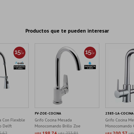
Productos que te pueden interesar
FV-ZOE-COCINA
2383-1A-COCINA-
a Con Flexible
Grifo Cocina Mesada
Grifo Cocina M
 Delft
Monocomando Brillo Zoe
Monocomando C
Pizza
6,62
198,74
233,81
200,57
U$S
U$S
U$S
U$