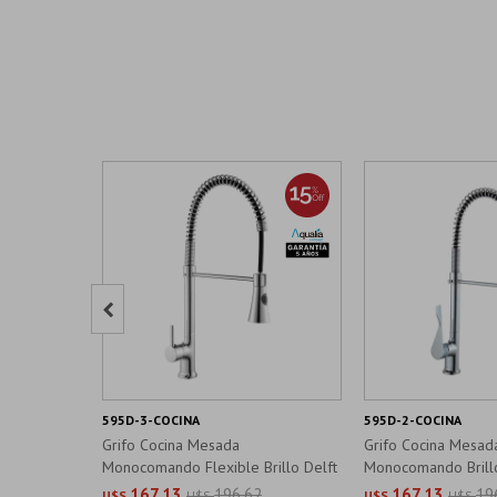

595D-3-COCINA
595D-2-COCINA
Grifo Cocina Mesada
Grifo Cocina Mesad
Monocomando Flexible Brillo Delft
Monocomando Brillo
167,13
196,62
167,13
19
U$S
U$S
U$S
U$S