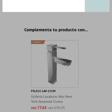
4 productos seleccionados
Complementa tu producto con...
F3L31C-LAV-22CM
Grifería Lavatorio Alto New
York Amanwid Cromo
77,63
176,29
U$S
U$S