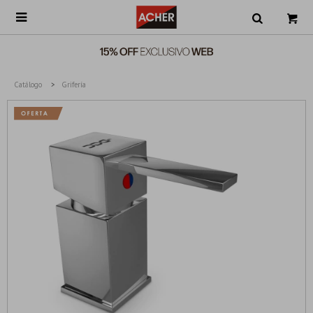

Catálogo
Grifería