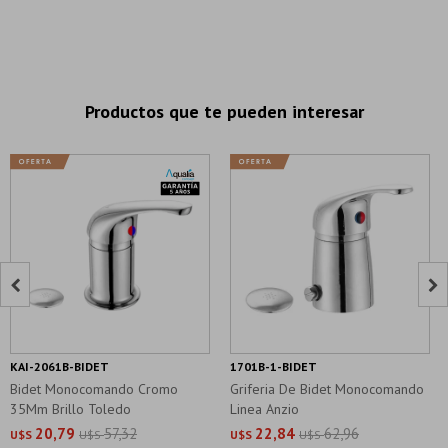
Productos que te pueden interesar


KAI-2061B-BIDET
1701B-1-BIDET
Bidet Monocomando Cromo
Griferia De Bidet Monocomando
35Mm Brillo Toledo
Linea Anzio
20,79
57,32
22,84
62,96
U$S
U$S
U$S
U$S