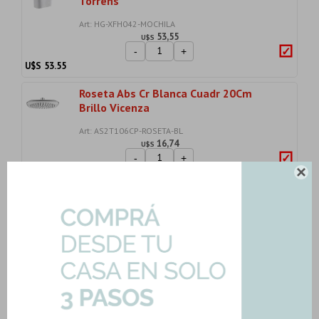
Torrens
Art: HG-XFH042-MOCHILA
53,55
U$S
-
+
U$S
53.55
Roseta Abs Cr Blanca Cuadr 20Cm
Brillo Vicenza
Art: AS2T106CP-ROSETA-BL
16,74
U$S
-
+
U$S
16.74

Bacha Ovalada Marmolada Con Valvula
De Apoyo Mi...
Art: A457-P332-M-BACHA
213,66
U$S
-
+
U$S
213.66
Importe total:
USD 347.07
Agregar todo a la compra