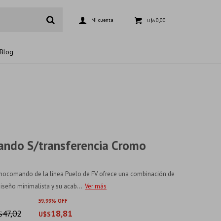
0,00
U$S
Blog
ndo S/transferencia Cromo
monocomando de la línea Puelo de FV ofrece una combinación de
diseño minimalista y su acab...
Ver más
59
99
47,02
18,81
S
U$S