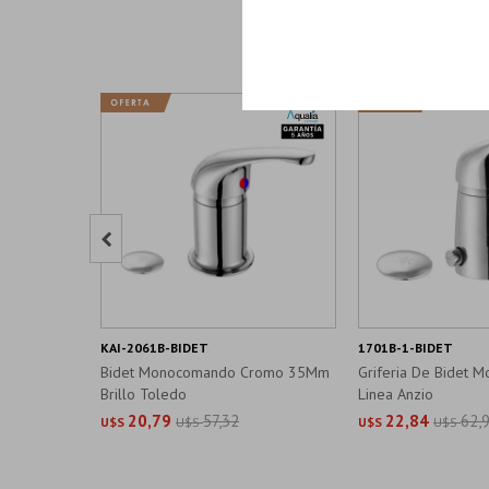

KAI-2061B-BIDET
1701B-1-BIDET
Bidet Monocomando Cromo 35Mm
Griferia De Bidet
Brillo Toledo
Linea Anzio
20,79
57,32
22,84
62,
U$S
U$S
U$S
U$S