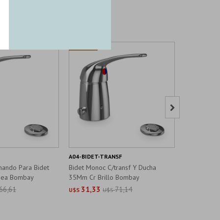

A04-BIDET-TRANSF
F3P74C-BID
mando Para Bidet
Bidet Monoc C/transf Y Ducha
Bidet Mon
inea Bombay
35Mm Cr Brillo Bombay
S/transf Co
66,61
31,33
71,14
33,95
U$S
U$S
U$S