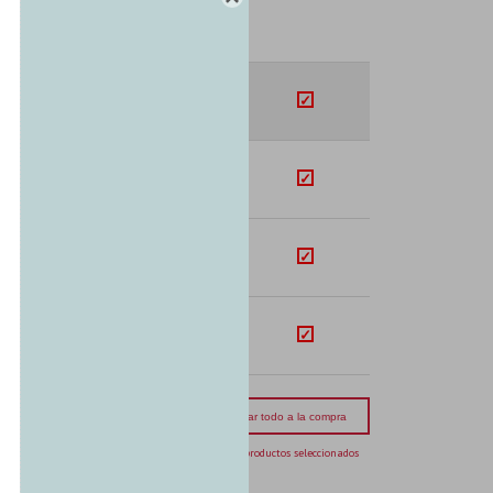
SUB-TOTAL
U$S
18.81
U$S
74.90
U$S
142.45
U$S
53.55
mporte total:
USD 289.71
Agregar todo a la compra
4 productos seleccionados