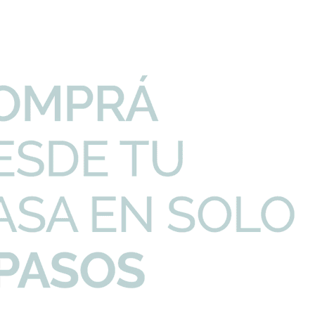
PRECIO UNITARIO
CANTIDAD
ncia Cromo Brillo ...
18,81
U$S
-
+
co Apto Solo Para ...
74,90
U$S
-
+
Torrens Blanco Rim...
142,45
U$S
-
+
odelo Torrens
53,55
U$S
-
+
I