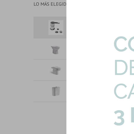
LO MÁS ELEGIDO EN CONJUNTO
Bidet Monocomando S/transfere
Art: FV-PUELO-BIDET-SIN
56X36X37Cm Bidet Torrens Blan
Art: HG-XFH342-BIDET-SIN
Inodoro Inodoro Para Mochila 
Art: HG-XFH042-INOD-TAPA
Mochila Para Inodoro Largo M
Art: HG-XFH042-MOCHILA