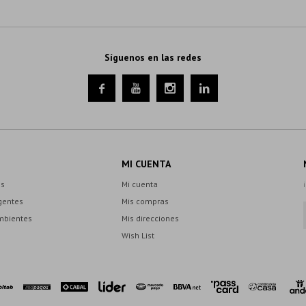
Síguenos en las redes




MI CUENTA
es
Mi cuenta
gentes
Mis compras
mbientes
Mis direcciones
Wish List