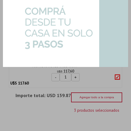
Bolsa De Pastina 1K Color Gris Oscuro
Pennsylva...
Art: P-PASTINA-GRIS-OSCUR
2,50
U$S
-
+
U$S
2.50
Inodoro Largo Inodoro Para Mochila
Malawi Blanc...
Art: HG-XFH041S-INOD-TAPA
117,60
U$S
-
+
U$S
117.60
Importe total:
USD 159.87
Agregar todo a la compra
3 productos seleccionados