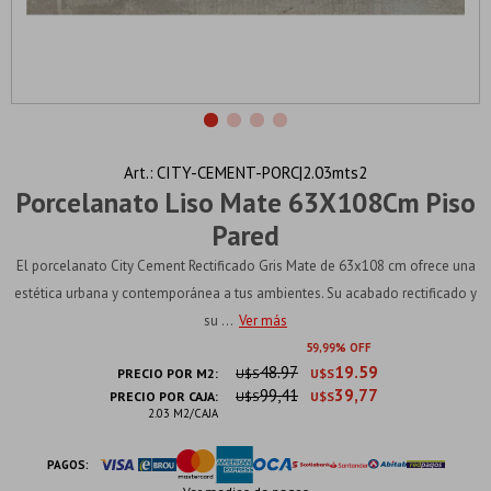
CITY-CEMENT-PORC|2.03mts2
Porcelanato Liso Mate 63X108Cm Piso
Pared
El porcelanato City Cement Rectificado Gris Mate de 63x108 cm ofrece una
estética urbana y contemporánea a tus ambientes. Su acabado rectificado y
su ...
Ver más
59
99
48.97
19.59
PRECIO POR M2:
U$S
U$S
99,41
39,77
PRECIO POR CAJA:
U$S
U$S
2.03 M2/CAJA
PAGOS: