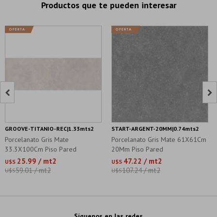
Productos que te pueden interesar


GROOVE-TITANIO-REC|1.33mts2
START-ARGENT-20MM|0.74mts2
Porcelanato Gris Mate
Porcelanato Gris Mate 61X61Cm
33.3X100Cm Piso Pared
20Mm Piso Pared
25.99 / mt2
47.22 / mt2
U$S
U$S
59.01 / mt2
107.24 / mt2
U$S
U$S
Síguenos en las redes