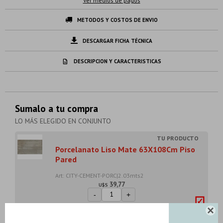
Ver medios de pagos
METODOS Y COSTOS DE ENVIO
DESCARGAR FICHA TÉCNICA
DESCRIPCION Y CARACTERISTICAS
Sumalo a tu compra
LO MÁS ELEGIDO EN CONJUNTO
Porcelanato Liso Mate 63X108Cm Piso
Pared
Art: CITY-CEMENT-PORC|2.03mts2
39,77
U$S
-
+
Son: 2.03 mts

U$S
39.77