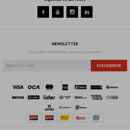




NEWSLETTER
¡Suscribite y recibí todas nuestras novedades!
SUSCRIBIRME