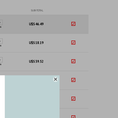
SUB-TOTAL
+
U$S
46.49
s
+
U$S
18.19
s
+
U$S
39.52
s

U$S
117.60
+
U$S
40.42
+
U$S
2.50
+