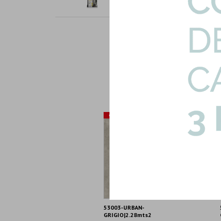
Art: P-PASTINA-GRIS
53003-URBAN-
GRIGIO|2.28mts2