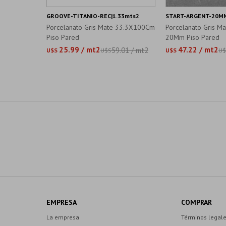
GROOVE-TITANIO-REC|1.33mts2
START-ARGENT-20MM
Porcelanato Gris Mate 33.3X100Cm
Porcelanato Gris 
Piso Pared
20Mm Piso Pared
25.99 / mt2
47.22 / mt2
59.01 / mt2
U$S
U$S
U$S
U$
EMPRESA
COMPRAR
La empresa
Términos legal