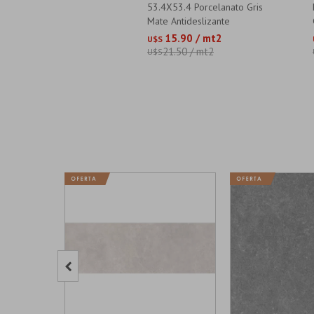
53.4X53.4 Porcelanato Gris
Mate Antideslizante
15.90 / mt2
U$S
21.50 / mt2
U$S
