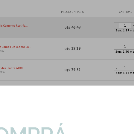
PRECIO UNITARIO
CANTIDAD
s Cemento Rectific...
-
46,49
U$S
Son: 1.87 mt
 Gamas De Blanco Co...
-
18,19
U$S
ts2
Son: 2.30 mt
ideslizante 61X61...
-
39,52
U$S
mts2
Son: 1.87 mt
chila Malawi Blanc...
117,60
U$S
-
 Deposito Malawi B...
40,42
U$S
-
rsal Color Gris ...
2,50
U$S
-