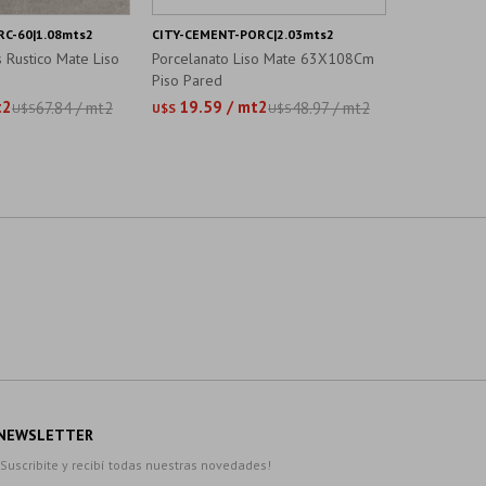
C-60|1.08mts2
CITY-CEMENT-PORC|2.03mts2
LE-HAVRE-P
s Rustico Mate Liso
Porcelanato Liso Mate 63X108Cm
Porcelanato
Piso Pared
80.5X140Cm
t2
19.59 / mt2
21.29 
67.84 / mt2
48.97 / mt2
U$S
U$S
U$S
U$S
NEWSLETTER
¡Suscribite y recibí todas nuestras novedades!