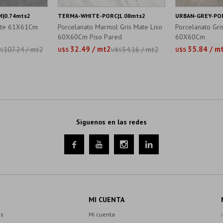
|0.74mts2
TERMA-WHITE-PORC|1.08mts2
URBAN-GREY-POR
Mate 61X61Cm
Porcelanato Marmol Gris Mate Liso
Porcelanato Gri
60X60Cm Piso Pared
60X60Cm
32.49 / mt2
35.84 / m
107.24 / mt2
54.16 / mt2
S
U$S
U$S
U$S
Síguenos en las redes




MI CUENTA
es
Mi cuenta