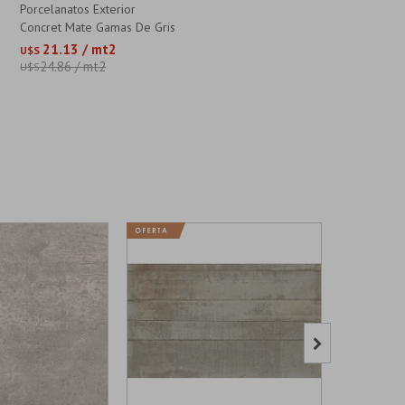
Porcelanatos Exterior
Concret Mate Gamas De Gris
Rectificado
21.13 / mt2
U$S
24.86 / mt2
U$S
