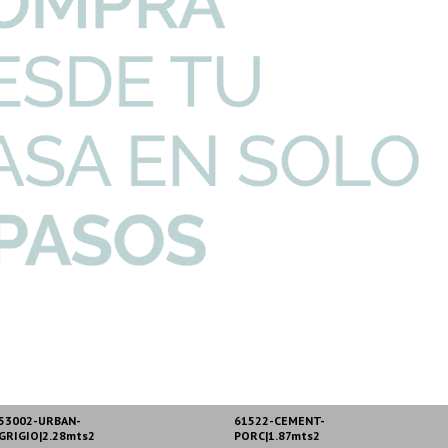
I
Complementa tu producto con...
53002-URBAN-
61522-CEMENT-
GRIGIO|2.28mts2
PORC|1.87mts2