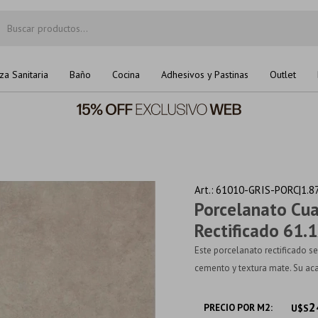
za Sanitaria
Baño
Cocina
Adhesivos y Pastinas
Outlet
61010-GRIS-PORC|1.8
Porcelanato Cu
Rectificado 61.
Este porcelanato rectificado s
cemento y textura mate. Su aca
2
PRECIO POR M2:
U$S