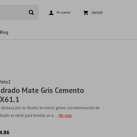
0,00
U$S
Blog
7mts2
adrado Mate Gris Cemento
1X61.1
e destaca por su diseño en tonos grises con terminación de
bado es ideal para brindar un a...
Ver más
4.86