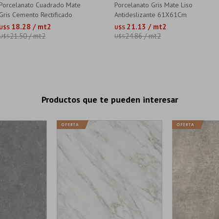
Porcelanato Cuadrado Mate
Porcelanato Gris Mate Liso
Gris Cemento Rectificado
Antideslizante 61X61Cm
53.4X53.4
Piso Pared
18.28 / mt2
21.13 / mt2
U$S
U$S
21.50 / mt2
24.86 / mt2
U$S
U$S
Productos que te pueden interesar