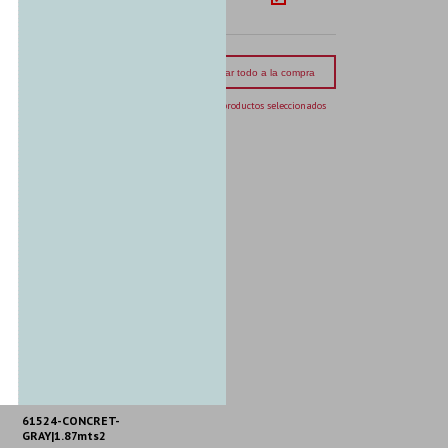
mporte total:
USD 264.72
Agregar todo a la compra
6 productos seleccionados
61524-CONCRET-
GRAY|1.87mts2