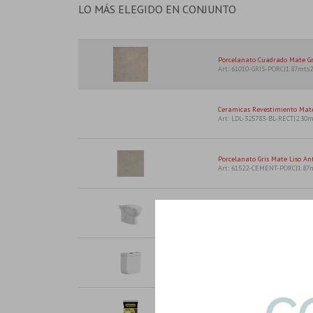
LO MÁS ELEGIDO EN CONJUNTO
Porcelanato Cuadrado Mate Gri
Art: 61010-GRIS-PORC|1.87mts2
Ceramicas Revestimiento Mate
Art: LDL-325783-BL-RECT|2.30m
Porcelanato Gris Mate Liso Ant
Art: 61522-CEMENT-PORC|1.87
Inodoro Largo Inodoro Para Mo
Art: HG-XFH041S-INOD-TAPA
Mochila Doble Descarga P/inod
Art: HG-XFH041S-MOCH
1K Bolsa Pastina Flexible Unive