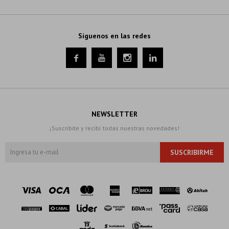
Síguenos en las redes




NEWSLETTER
¡Suscribite y recibí todas nuestras novedades!
SUSCRIBIRME