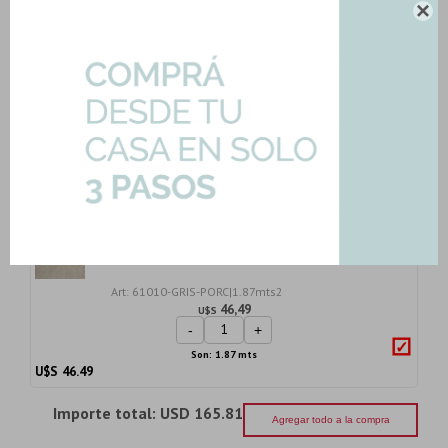
54,21
U$S

-
+
U$S
54.21
Metal Plateado Brillante 21X35 Cm
Papelera Acce...
Art: 4501-PAPLERA-8
35,63
U$S
-
+
U$S
35.63
Porcelanato Cuadrado Mate Gris
Cemento Rectific...
Art: 61010-GRIS-PORC|1.87mts2
46,49
U$S
-
+
Son: 1.87 mts
U$S
46.49
Importe total:
USD 165.81
Agregar todo a la compra