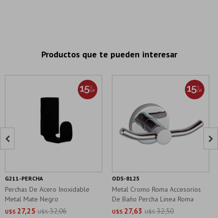
Productos que te pueden interesar


G211-PERCHA
ODS-8125
Perchas De Acero Inoxidable
Metal Cromo Roma Accesorios
Metal Mate Negro
De Baño Percha Linea Roma
27,25
32,06
27,63
32,50
U$S
U$S
U$S
U$S