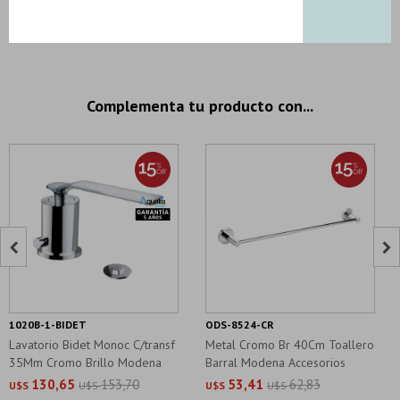
4 productos seleccionados
Complementa tu producto con...


1020B-1-BIDET
ODS-8524-CR
Lavatorio Bidet Monoc C/transf
Metal Cromo Br 40Cm Toallero
35Mm Cromo Brillo Modena
Barral Modena Accesorios
Baño
130,65
153,70
53,41
62,83
U$S
U$S
U$S
U$S