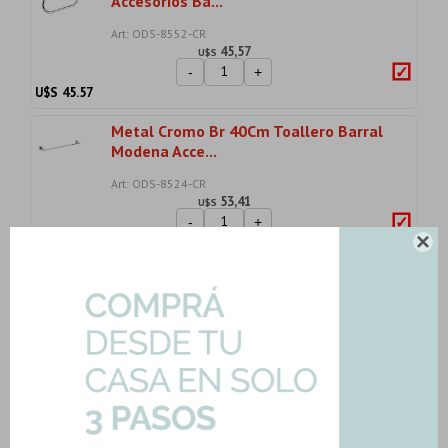
Accesorios Ba...
Art: ODS-8552-CR
45,57
U$S
-
+
U$S
45.57
Metal Cromo Br 40Cm Toallero Barral
Modena Acce...
Art: ODS-8524-CR
53,41
U$S
-
+
U$S
53.41

Apoyar Acc Dual Deposito Bari Blanco
Brillo 6 L...
Art: DKW6F-B
115,78
U$S
-
+
U$S
115.78
Importe total:
USD 245.37
Agregar todo a la compra