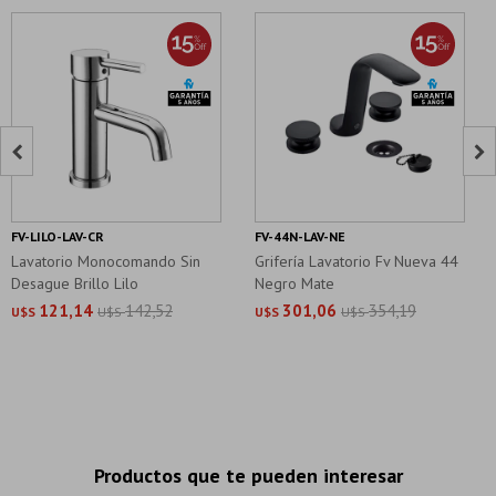


FV-LILO-LAV-CR
FV-44N-LAV-NE
Lavatorio Monocomando Sin
Grifería Lavatorio Fv Nueva 44
Desague Brillo Lilo
Negro Mate
121,14
142,52
301,06
354,19
U$S
U$S
U$S
U$S
Productos que te pueden interesar