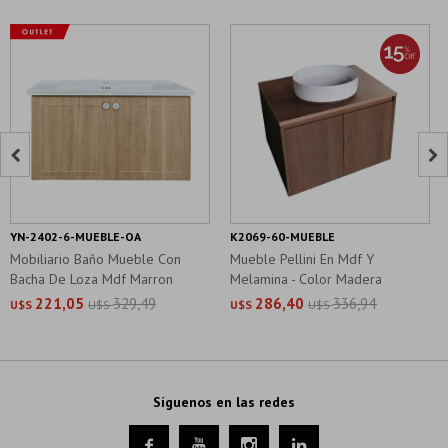


YN-2402-6-MUEBLE-OA
K2069-60-MUEBLE
Mobiliario Baño Mueble Con
Mueble Pellini En Mdf Y
Bacha De Loza Mdf Marron
Melamina - Color Madera
80X50Cm
221,05
329,49
286,40
336,94
U$S
U$S
U$S
U$S
Síguenos en las redes



