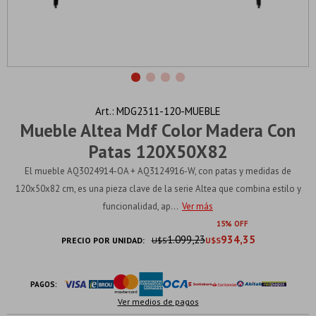
MDG2311-120-MUEBLE
Mueble Altea Mdf Color Madera Con
Patas 120X50X82
El mueble AQ3024914-OA + AQ3124916-W, con patas y medidas de
120x50x82 cm, es una pieza clave de la serie Altea que combina estilo y
funcionalidad, ap...
Ver más
15
1.099,23
934,35
PRECIO POR UNIDAD:
U$S
U$S
PAGOS:
Ver medios de pagos