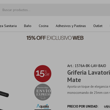
za Sanitaria
Baño
Cocina
Adhesivos y Pastinas
Outlet
1576A-BK-LAV-BAJO
Griferia Lavato
Mate
Aporta un toque de elegancia m
monocomando de 25mm con vola
PRECIO POR UNIDAD:
U$S