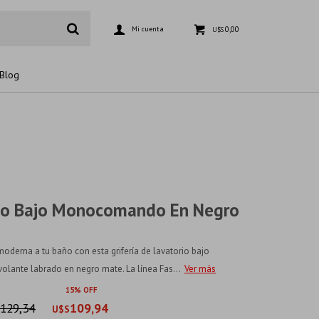
0,00
U$S
Blog
rio Bajo Monocomando En Negro
oderna a tu baño con esta grifería de lavatorio bajo
nte labrado en negro mate. La línea Fas...
Ver más
15
129,34
109,94
U$S