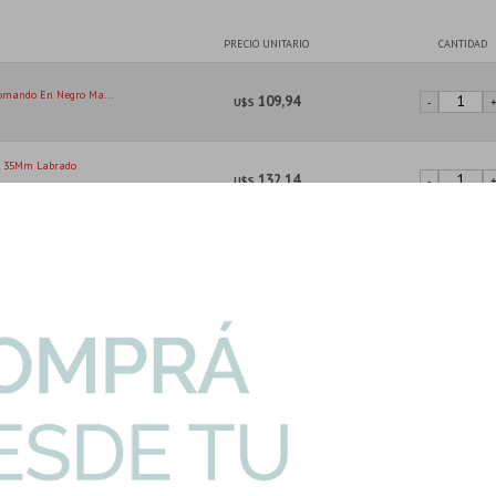
PRECIO UNITARIO
CANTIDAD
comando En Negro Ma...
109,94
U$S
-
oc 35Mm Labrado
132,14
U$S
-
ior Frio/caliente
142,40
U$S
-
I
Complementa tu producto con...