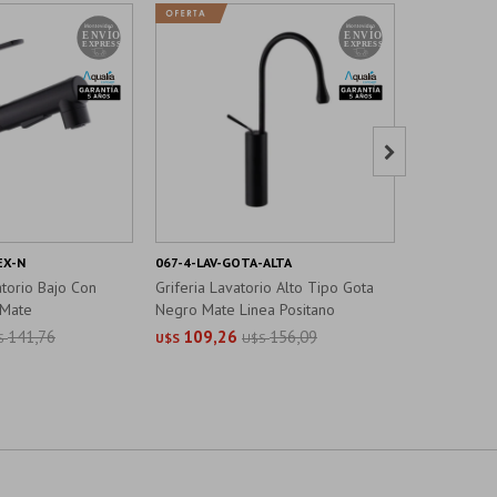

EX-N
067-4-LAV-GOTA-ALTA
BM2040H-LA
atorio Bajo Con
Griferia Lavatorio Alto Tipo Gota
Griferia La
 Mate
Negro Mate Linea Positano
Mate - Seri
141,76
109,26
156,09
109,9
S
U$S
U$S
U$S