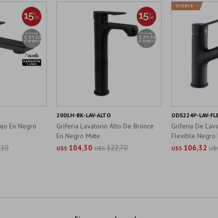
2001H-BK-LAV-ALTO
ODS224P-LAV-FL
Bajo En Negro
Griferia Lavatorio Alto De Bronce
Griferia De Lav
En Negro Mate
Flexible Negro
,10
104,30
122,70
106,32
U$S
U$S
U$S
U$