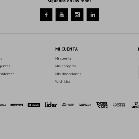
Síguenos en las redes




MI CUENTA
es
Mi cuenta
gentes
Mis compras
mbientes
Mis direcciones
Wish List