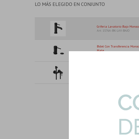
LO MÁS ELEGIDO EN CONJUNTO
Griferia Lavatorio Bajo Mono
Art: 1576A-BK-LAV-BAJO
Bidet Con Transferencia Mon
Mate...
Art: 1576B-1-BK-BIDET
Griferia Ducha Higienica Exter
Art: 150001-DUCHA-HIG-N