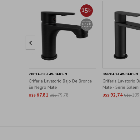

2001A-BK-LAV-BAJO-N
BM2040-LAV-BAJO-N
Griferia Lavatorio Bajo De Bronce
Griferia Lavatorio 
En Negro Mate
Mate - Serie Salemi
67,81
79,78
92,74
109
U$S
U$S
U$S
U$S