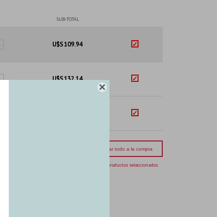
SUB-TOTAL
U$S
109.94
+
U$S
132.14
+

U$S
142.40
+
mporte total:
USD 384.48
Agregar todo a la compra
3 productos seleccionados