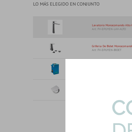
LO MÁS ELEGIDO EN CONJUNTO
Lavatorio Monocomando Alto 
Art: FV-EPUYEN-LAV-ALTO
Griferia De Bidet Monocomando
Art: FV-EPUYEN-BIDET
Repuestos Base De Embutir D
Epuye...
Art: FV-BASE-UNIVERSAL
Tapa Inodoro Ferrum Varese Ve
Art: TTXUS-B