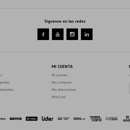
Síguenos en las redes




MI CUENTA
es
Mi cuenta
gentes
Mis compras
mbientes
Mis direcciones
Wish List