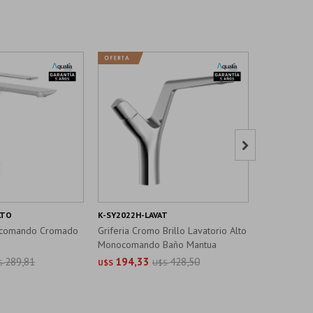

LTO
K-SY2022H-LAVAT
K-SY2022D-
ocomando Cromado
Griferia Cromo Brillo Lavatorio Alto
Griferia Par
Monocomando Baño Mantua
Monocomand
289,81
194,33
428,50
194,3
S
U$S
U$S
U$S