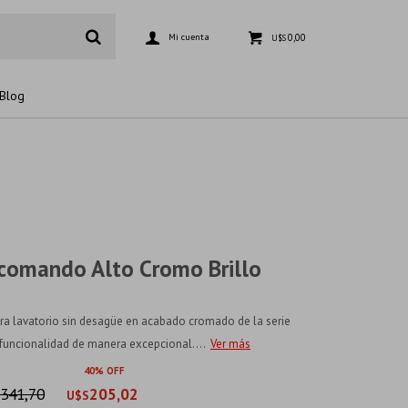
0,00
U$S
Blog
comando Alto Cromo Brillo
a lavatorio sin desagüe en acabado cromado de la serie
funcionalidad de manera excepcional....
Ver más
40
341,70
205,02
U$S