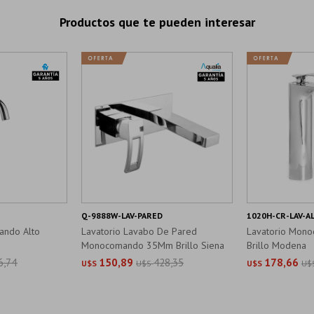
Productos que te pueden interesar
Q-9888W-LAV-PARED
1020H-CR-LAV-A
ando Alto
Lavatorio Lavabo De Pared
Lavatorio Mon
Monocomando 35Mm Brillo Siena
Brillo Modena
6,74
150,89
428,35
178,66
U$S
U$S
U$S
U$