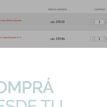
PRECIO UNITARIO
CANTIDAD
Cromo Brillo Epuyen
205,02
U$S
-
 Linea Epuyen Fv C...
239,86
U$S
-
e Baño P/ducha
71,94
U$S
-
neto Fontana Cierr...
110,39
U$S
-
I