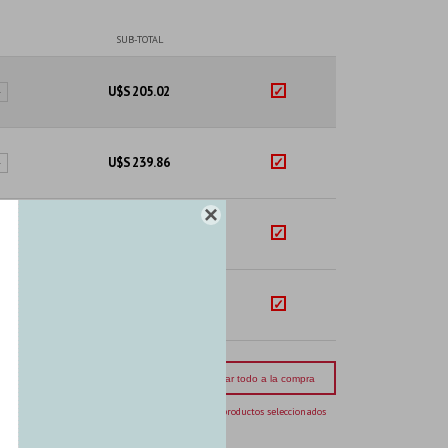
SUB-TOTAL
U$S
205.02
+
U$S
239.86
+

U$S
71.94
+
U$S
110.39
+
mporte total:
USD 627.21
Agregar todo a la compra
4 productos seleccionados