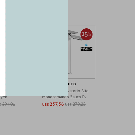
PAR
FV-SAUCO-LAV-ALTO
ocomando
Griferia De Lavatorio Alto
uyen
Monocomando Sauco Fv
294,01
237,36
279,25
S
U$S
U$S