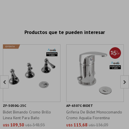
Productos que te pueden interesar


ZF-5050G-25C
AP-6507C-BIDET
Bidet Bimando Cromo Brillo
Griferia De Bidet Monocomando
Linea Kent Para Baño
Cromo Aqualia Fiorentina
109,50
348,93
115,68
136,09
U$S
U$S
U$S
U$S