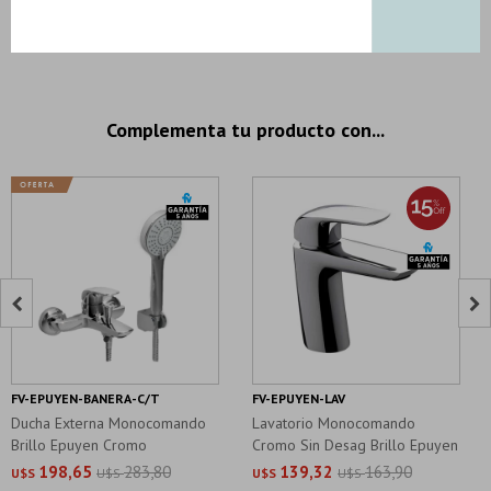
4 productos seleccionados
Complementa tu producto con...


FV-EPUYEN-BANERA-C/T
FV-EPUYEN-LAV
Ducha Externa Monocomando
Lavatorio Monocomando
Brillo Epuyen Cromo
Cromo Sin Desag Brillo Epuyen
198,65
283,80
139,32
163,90
U$S
U$S
U$S
U$S