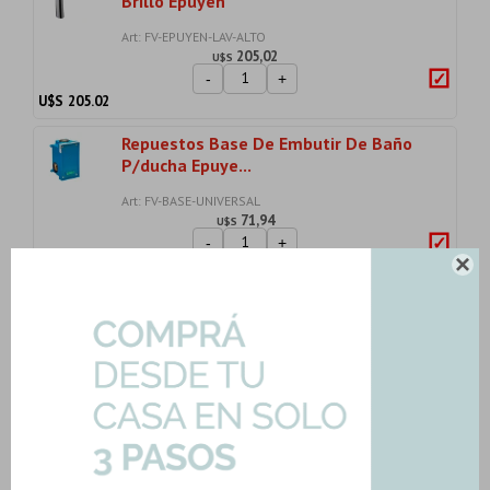
Brillo Epuyen
Art: FV-EPUYEN-LAV-ALTO
205,02
U$S
-
+
U$S
205.02
Repuestos Base De Embutir De Baño
P/ducha Epuye...
Art: FV-BASE-UNIVERSAL
71,94
U$S
-
+
U$S
71.94

Lavatorio Monocomando Cromo Sin
Desag Brillo Ep...
Art: FV-EPUYEN-LAV
139,32
U$S
-
+
U$S
139.32
Importe total:
USD 656.14
Agregar todo a la compra