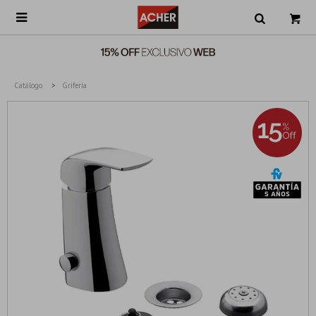

Catálogo
Grifería