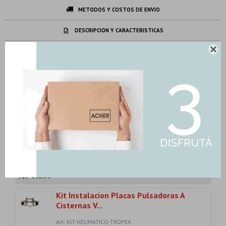
METODOS Y COSTOS DE ENVIO
DESCRIPCION Y CARACTERISTICAS

Sumalo a tu compra
LO MÁS ELEGIDO EN CONJUNTO
Grifo De Mesada Monocomando
Satinado-Cepillado
Art: BF836BG-COCINA
201,50
U$S
-
+
U$S
201.50
Kit Instalacion Placas Pulsadoras A
Cisternas V...
Art: KIT-NEUMATICO-TROPEA