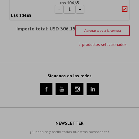
104,65
U$S
-
+
U$S
104.65
Importe total:
USD 306.15
Agregar todo a la compra
2 productos seleccionados
Síguenos en las redes




NEWSLETTER
¡Suscribite y recibí todas nuestras novedades!