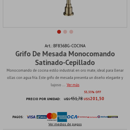
BF836BG-COCINA
Grifo De Mesada Monocomando
Satinado-Cepillado
Monocomando de cocina estilo industrial en oro mate, ideal para llenar
ollas con agua fría. Este grifo de mesada presenta un diseño elegante y
lujoso ...
Ver más
53
33
431,78
201,50
PRECIO POR UNIDAD:
U$S
U$S
PAGOS:
Ver medios de pagos