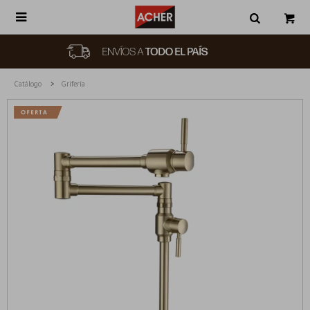

Catálogo
Grifería