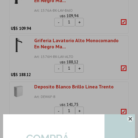
En Negro Ma...
Art: 1576A-BK-LAV-BAJO
109,94
U$S
-
+
U$S
109.94
Griferia Lavatorio Alto Monocomando
En Negro Ma...
Art: 1576H-BK-LAV-ALTO
188,12
U$S
-
+
U$S
188.12
Deposito Blanco Brillo Linea Trento
Art: DEW6F-B
141,75
U$S
-
+
U$S
141.75

Bidet De 1 Agujero Bidet Trento Blanco
Brillo