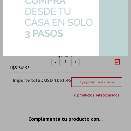
Art: BEL1J-B
212,55
U$S
-
+
U$S
212.55
Inodoro Para Mochila Blanco Brillo
Ferrum Desca...
Art: IELMJ-B
246,95
U$S
-
+
U$S
246.95
Importe total:
USD 1031.45
Agregar todo a la compra
6 productos seleccionados
Complementa tu producto con...