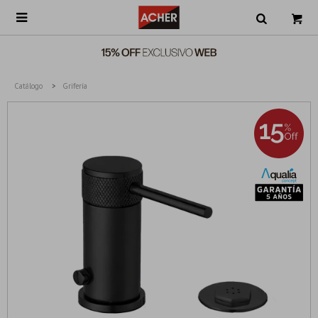

Catálogo
Grifería