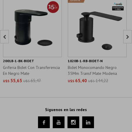


2001B-1-BK-BIDET
1020B-1-RB-BIDET-N
Griferia Bidet Con Transferencia
Bidet Monocomando Negro
En Negro Mate
35Mm Transf Mate Modena
55,65
65,47
65,40
144,22
U$S
U$S
U$S
U$S
Síguenos en las redes



