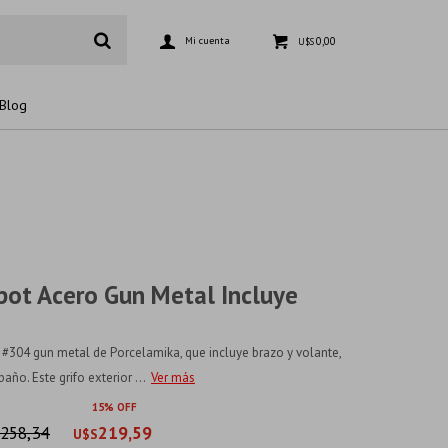
0,00
U$S
Blog
Spot Acero Gun Metal Incluye
o #304 gun metal de Porcelamika, que incluye brazo y volante,
año. Este grifo exterior ...
Ver más
15
258,34
219,59
U$S