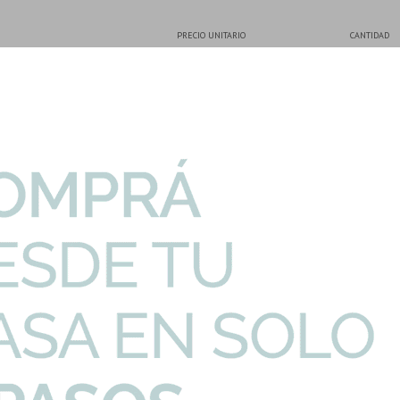
PRECIO UNITARIO
CANTIDAD
Metal Incluye Bra...
219,59
U$S
-
+
lado Signature
290,78
U$S
-
+
 Deposito Malawi B...
40,42
U$S
-
+
na Blanco Florencia
40,77
U$S
-
+
 Restrictor Brill...
80,20
U$S
-
+
extura 40X120 Pared
-
+
58,82
U$S