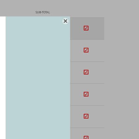
SUB-TOTAL

U$S
219.59
U$S
290.78
U$S
40.42
U$S
40.77
U$S
80.20
U$S
58.82