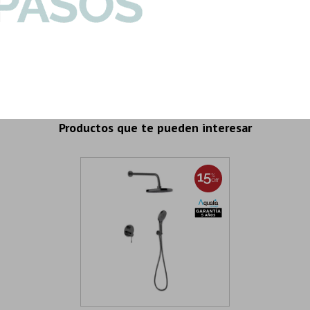
1.44mts2
Son: 1.44 mts
I
Productos que te pueden interesar