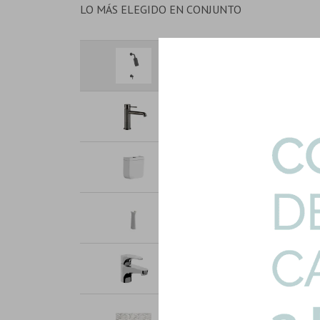
LO MÁS ELEGIDO EN CONJUNTO
Griferia Ducha Spot Acero Gun 
Art: YC-DUCHA-SPOT-GM
Lavatorio Bajo Satinado Cepil
Art: 1570A-GR-LAV-BAJO
Mochila Doble Descarga P/inod
Art: HG-XFH041S-MOCH
Columna Traful Pedestal Andi
Art: CTF-B
Lavatorio Bajo Sin Desague Con
Art: FV-IGUAZU-LAV-BAJO
Cerámica Marmol Gris Mate T