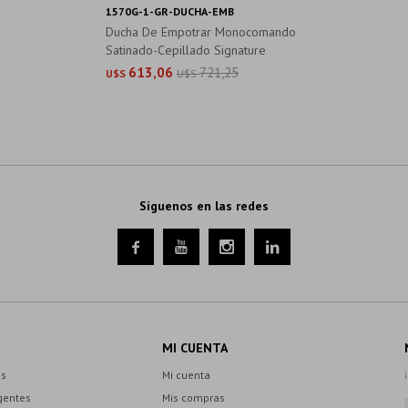
1570G-1-GR-DUCHA-EMB
Ducha De Empotrar Monocomando
Satinado-Cepillado Signature
613,06
721,25
U$S
U$S
Síguenos en las redes




MI CUENTA
es
Mi cuenta
gentes
Mis compras