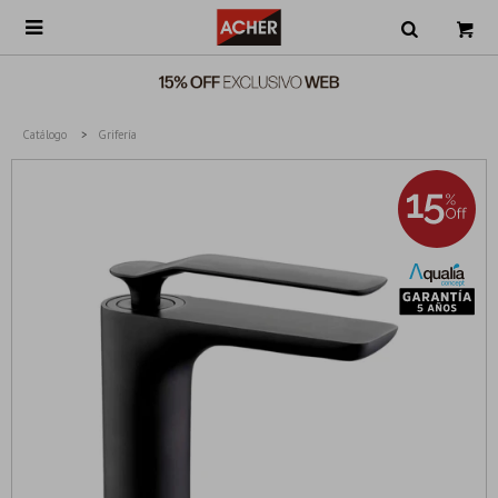

Catálogo
Grifería