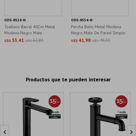
ODS-8524-N
ODS-8554-N
Toallero Barral 40Cm Metal
Percha Baño Metal Modena
Modena Negro Mate
Negro Mate De Pared Simple
53,41
62,83
41,98
49,39
U$S
U$S
U$S
U$S
Productos que te pueden interesar

