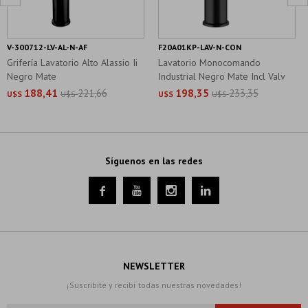
V-300712-LV-AL-N-AF
F20A01KP-LAV-N-CON
Grifería Lavatorio Alto Alassio Ii
Lavatorio Monocomando
Negro Mate
Industrial Negro Mate Incl Valv
Popup
188,41
221,66
198,35
233,35
U$S
U$S
U$S
U$S
Síguenos en las redes




NEWSLETTER
¡Suscribite y recibí todas nuestras novedades!