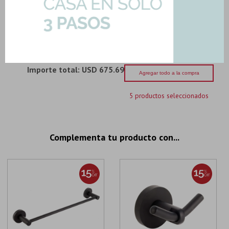
Viseu
Art: BM-BIDET-CR
81,90
U$S
-
+
U$S
81.90
Importe total:
USD 675.69
Agregar todo a la compra
5 productos seleccionados
Complementa tu producto con...