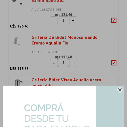
35Mm Baño Se...
Art: AL-6507C-BIDET
125,46
U$S
-
+
U$S
125.46
Griferia De Bidet Monocomando
Cromo Aqualia Fio...
Art: AP-6507C-BIDET
115,68
U$S
-
+
U$S
115.68
Grifería Bidet Viseu Aqualia Acero
Inoxidable

Art: BM-BIDET
87,50
U$S
-
+
U$S
87.50
Bidet Monocomando C/transfer Brillo