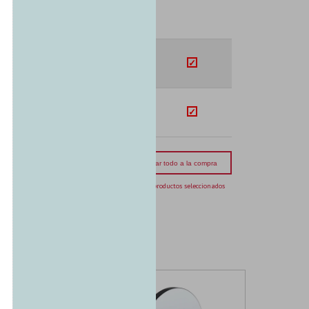
SUB-TOTAL
U$S
99.91
U$S
109.35
mporte total:
USD 209.26
Agregar todo a la compra
2 productos seleccionados