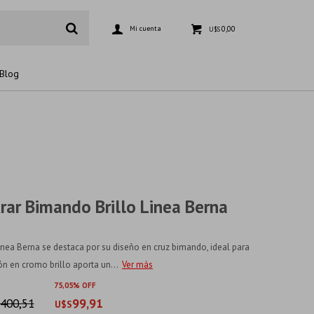
0,00
U$S
Blog
ar Bimando Brillo Linea Berna
ínea Berna se destaca por su diseño en cruz bimando, ideal para
n en cromo brillo aporta un...
Ver más
75
05
400,51
99,91
U$S