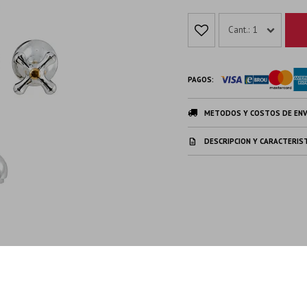
1
PAGOS:
METODOS Y COSTOS DE ENV
DESCRIPCION Y CARACTERIS