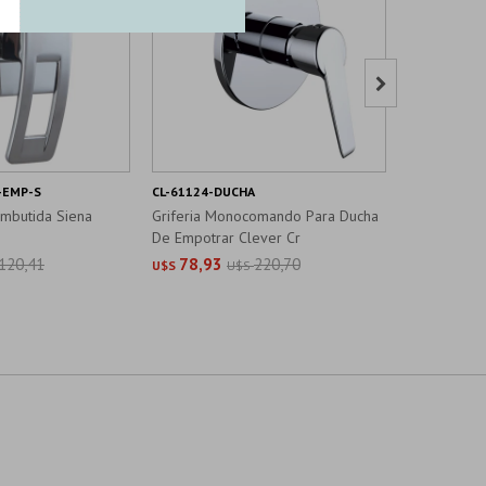

-EMP-S
CL-61124-DUCHA
Q-8261G-1-
Embutida Siena
Griferia Monocomando Para Ducha
Ducha De E
De Empotrar Clever Cr
40Mm Brill
120,41
78,93
220,70
84,99
U$S
U$S
U$S