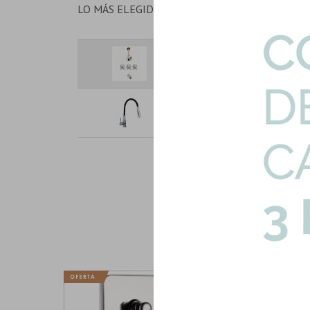
LO MÁS ELEGIDO EN CONJUNTO
Ducha De Empotrar Bimando Br
Art: ZF-6050-24CG
Grifo Cocina Mesada Monocoma
Art: 7960D000-B-COCINA