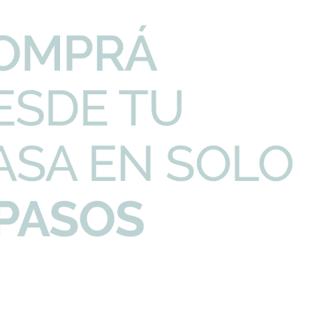
PRECIO UNITARIO
CANTIDAD
illo Linea Berna Cr...
99,91
U$S
-
+
ndo Cromo Brillo Go...
109,35
U$S
-
+
I
Productos que te pueden interesar