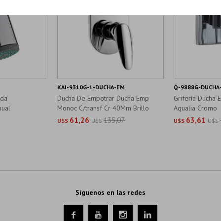
KAI-9310G-1-DUCHA-EM
Q-9888G-DUCHA
ada
Ducha De Empotrar Ducha Emp
Grifería Ducha 
nual
Monoc C/transf Cr 40Mm Brillo
Aqualia Cromo
61,26
135,07
63,61
U$S
U$S
U$S
U$S
Síguenos en las redes



