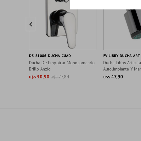

DS-81086-DUCHA-CUAD
FV-LIBBY-DUCHA-ART
Ducha De Empotrar Monocomando
Ducha Libby Articul
Brillo Anzio
Autolimpiante Y Ma
30,90
77,84
47,90
U$S
U$S
U$S