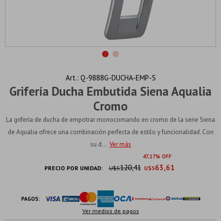
Q-9888G-DUCHA-EMP-S
Grifería Ducha Embutida Siena Aqualia
Cromo
La grifería de ducha de empotrar monocomando en cromo de la serie Siena
de Aqualia ofrece una combinación perfecta de estilo y funcionalidad. Con
su d...
Ver más
47
17
120,41
63,61
PRECIO POR UNIDAD:
U$S
U$S
PAGOS:
Ver medios de pagos