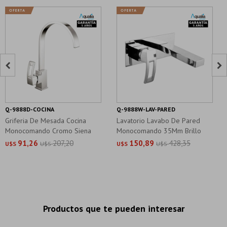


Q-9888D-COCINA
Q-9888W-LAV-PARED
Griferia De Mesada Cocina
Lavatorio Lavabo De Pared
Monocomando Cromo Siena
Monocomando 35Mm Brillo
Aqualia
Siena
91,26
207,20
150,89
428,35
U$S
U$S
U$S
U$S
Productos que te pueden interesar