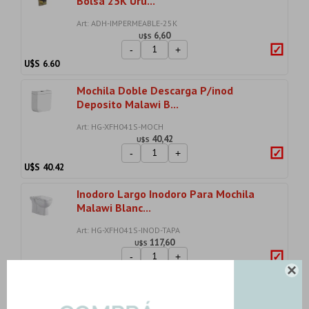
Bolsa 25K Uru...
Art: ADH-IMPERMEABLE-25K
6,60
U$S
-
+
U$S
6.60
Mochila Doble Descarga P/inod
Deposito Malawi B...
Art: HG-XFH041S-MOCH
40,42
U$S
-
+
U$S
40.42
Inodoro Largo Inodoro Para Mochila
Malawi Blanc...
Art: HG-XFH041S-INOD-TAPA
117,60
U$S
-
+
U$S
117.60

Brazo De Ducha De 40 Cms. De Acero