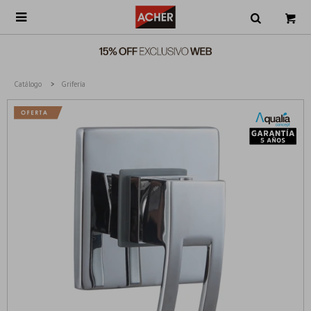

Catálogo
Grifería