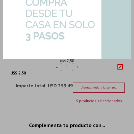
Inoxidable
Art: BRAZO-ACERO-40
8,76
U$S
-
+
U$S
8.76
Pastina Color Blanco Alta Absorcion
Pennsylvani...
Art: P-PASTINA-BLANCO
2,50
U$S
-
+
U$S
2.50
Importe total:
USD 239.49
Agregar todo a la compra
6 productos seleccionados
Complementa tu producto con...