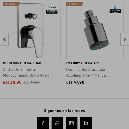


DS-81086-DUCHA-CUAD
FV-LIBBY-DUCHA-ART
Ducha De Empotrar
Ducha Libby Articulada
Monocomando Brillo Anzio
Autolimpiante Y Manual
30,90
77,84
47,90
U$S
U$S
U$S
Síguenos en las redes



