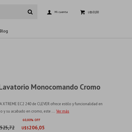
0,00
U$S
Blog
De Lavatorio Monocomando Cromo
RA XTREME EC2 240 de CLEVER ofrece estilo y funcionalidad en
o y su acabado en cromo, este ...
Ver más
60
80
525,72
206,05
U$S