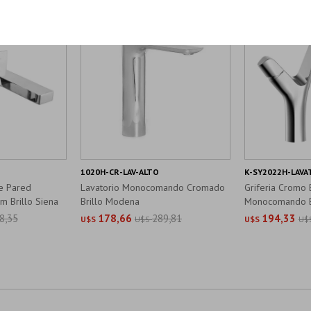
1020H-CR-LAV-ALTO
K-SY2022H-LAVA
e Pared
Lavatorio Monocomando Cromado
Griferia Cromo B
Brillo Siena
Brillo Modena
Monocomando 
8,35
178,66
289,81
194,33
U$S
U$S
U$S
U$