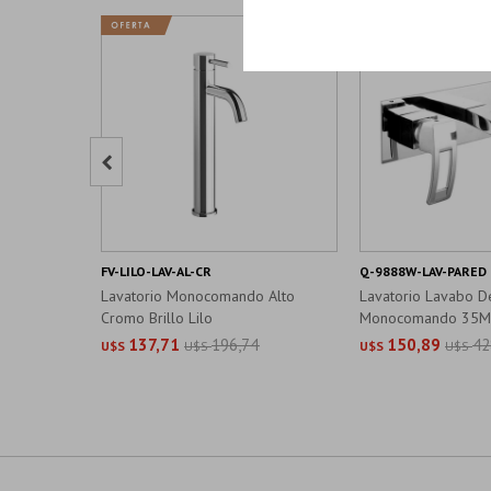

FV-LILO-LAV-AL-CR
Q-9888W-LAV-PARED
Lavatorio Monocomando Alto
Lavatorio Lavabo D
Cromo Brillo Lilo
Monocomando 35Mm 
137,71
196,74
150,89
42
U$S
U$S
U$S
U$S