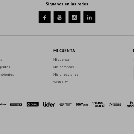
Síguenos en las redes




MI CUENTA
es
Mi cuenta
gentes
Mis compras
mbientes
Mis direcciones
Wish List