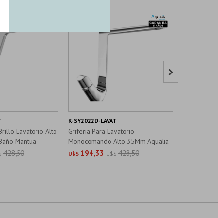

T
K-SY2022D-LAVAT
9008R2-LAV
rillo Lavatorio Alto
Griferia Para Lavatorio
Lavatorio B
Baño Mantua
Monocomando Alto 35Mm Aqualia
Cromo Bañ
428,50
194,33
428,50
195,3
S
U$S
U$S
U$S