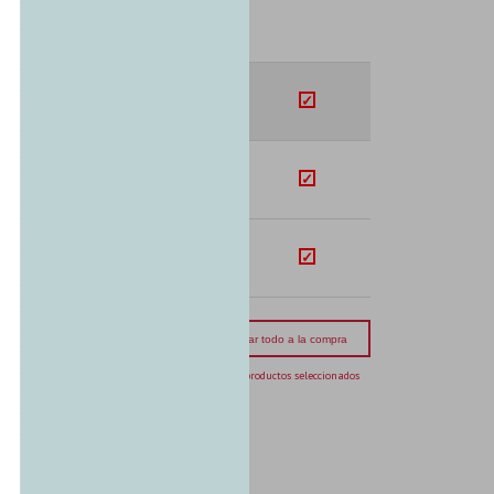
SUB-TOTAL
U$S
206.05
U$S
909.42
U$S
121.51
orte total:
USD 1236.98
Agregar todo a la compra
3 productos seleccionados