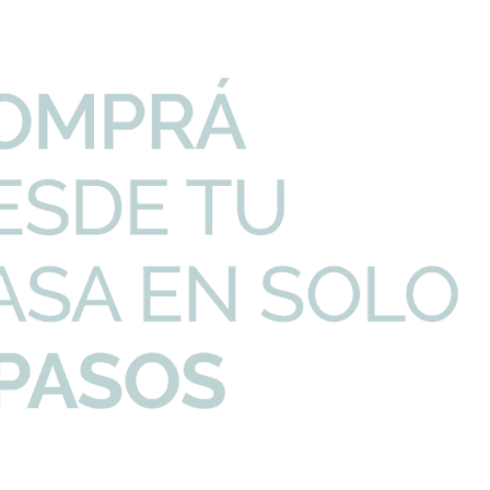
PRECIO UNITARIO
CANTIDAD
nocomando Cromo Cl...
206,05
U$S
-
+
on Telefono Mate A...
909,42
U$S
-
+
 Ec2 Extreme Brill...
121,51
U$S
-
+
Imp
Productos que te pueden interesar