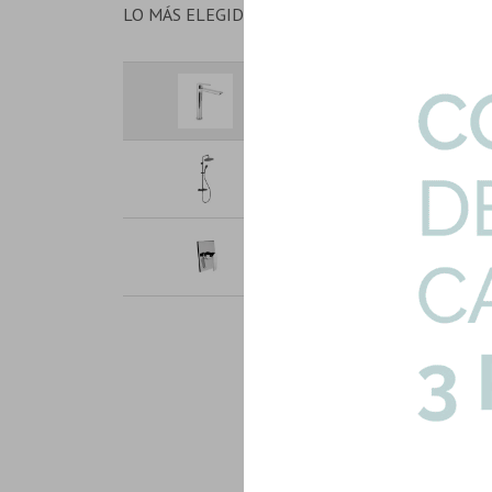
LO MÁS ELEGIDO EN CONJUNTO
Griferia Alta De Lavatorio Mo
Art: CL-60408-LAV-ALTO
Barral Ducha Exterior Negro C
Art: CL-61003-BARRAL-N
Ducha De Empotrar 1 Via Cromo
Art: CL-60746-DUCHA-EMP