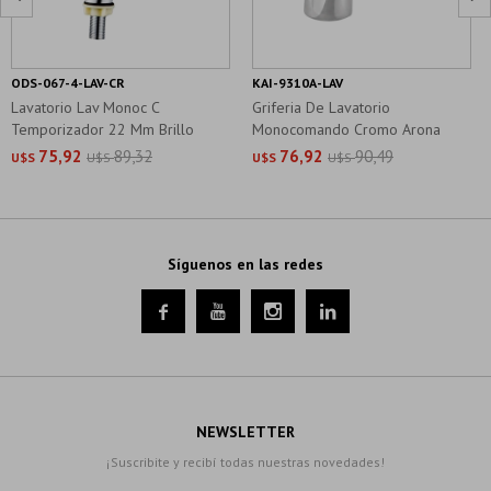
ODS-067-4-LAV-CR
KAI-9310A-LAV
Lavatorio Lav Monoc C
Griferia De Lavatorio
Temporizador 22 Mm Brillo
Monocomando Cromo Arona
Montpellier
Aqualia
75,92
89,32
76,92
90,49
U$S
U$S
U$S
U$S
Síguenos en las redes




NEWSLETTER
¡Suscribite y recibí todas nuestras novedades!