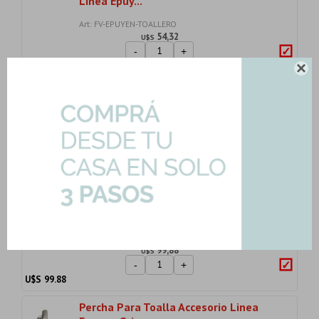
Linea Epuy...
Art: FV-EPUYEN-TOALLERO
54,32
U$S
-
+
U$S
54.32

Bidet Monocomando Satinado
Cepillado Epuyen
Art: FV-EPUYEN-BIDET-QLR
235,54
U$S
-
+
U$S
235.54
Toallero Barral 40Cm Brushed Nickel
Linea Epuye...
Art: FV-EPUYEN-TOALL-QLR
99,88
U$S
-
+
U$S
99.88
Percha Para Toalla Accesorio Linea