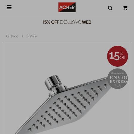

Catálogo
Grifería