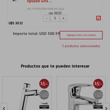
Epuyen Gris ...
Art: FV-EPUYEN-PERCHA-QLR
30,52
U$S
-
+
U$S
30.52
Importe total:
USD 500.59
Agregar todo a la compra
5 productos seleccionados
Productos que te pueden interesar

