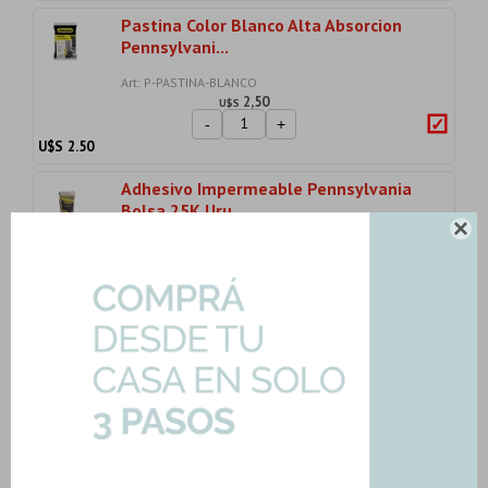
Pastina Color Blanco Alta Absorcion
Pennsylvani...
Art: P-PASTINA-BLANCO
2,50
U$S
-
+
U$S
2.50
Adhesivo Impermeable Pennsylvania
Bolsa 25K Uru...

Art: ADH-IMPERMEABLE-25K
6,60
U$S
-
+
U$S
6.60
Porcelanato Cuadrado Mate Gris
Cemento Rectific...
Art: 61010-GRIS-PORC|1.87mts2
46,49
U$S
-
+
Son: 1.87 mts