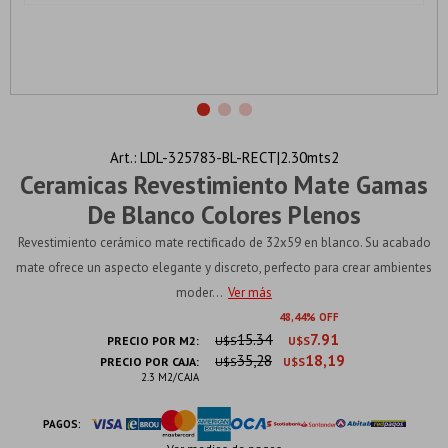
LDL-325783-BL-RECT|2.30mts2
Ceramicas Revestimiento Mate Gamas
De Blanco Colores Plenos
Revestimiento cerámico mate rectificado de 32x59 en blanco. Su acabado
mate ofrece un aspecto elegante y discreto, perfecto para crear ambientes
moder...
Ver más
48
44
15.34
7.91
PRECIO POR M2:
U$S
U$S
35,28
18,19
PRECIO POR CAJA:
U$S
U$S
2.3 M2/CAJA
PAGOS: