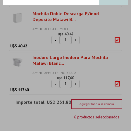
U$S
46.49
Mochila Doble Descarga P/inod
Deposito Malawi B...
Art: HG-XFH041S-MOCH
40,42
U$S
-
+
U$S
40.42
Inodoro Largo Inodoro Para Mochila
Malawi Blanc...
Art: HG-XFH041S-INOD-TAPA
117,60
U$S
-
+
U$S
117.60
Importe total:
USD 231.80
Agregar todo a la compra
6 productos seleccionados