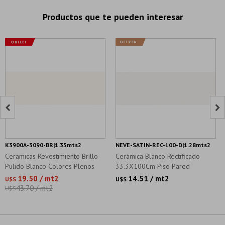
Productos que te pueden interesar


K3900A-3090-BR|1.35mts2
NEVE-SATIN-REC-100-D|1.28mts2
Ceramicas Revestimiento Brillo
Cerámica Blanco Rectificado
Pulido Blanco Colores Plenos
33.3X100Cm Piso Pared
19.50 / mt2
14.51 / mt2
U$S
U$S
43.70 / mt2
U$S