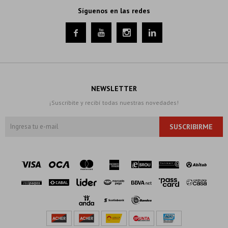
Síguenos en las redes




NEWSLETTER
¡Suscribite y recibí todas nuestras novedades!
SUSCRIBIRME