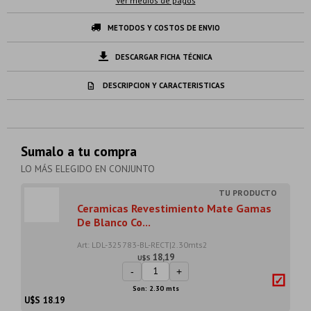
Ver medios de pagos
METODOS Y COSTOS DE ENVIO
DESCARGAR FICHA TÉCNICA
DESCRIPCION Y CARACTERISTICAS
Sumalo a tu compra
LO MÁS ELEGIDO EN CONJUNTO
Ceramicas Revestimiento Mate Gamas
De Blanco Co...
Art: LDL-325783-BL-RECT|2.30mts2
18,19
U$S
-
+
Son: 2.30 mts
U$S
18.19