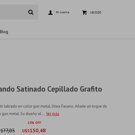
0,00
U$S
Blog
ndo Satinado Cepillado Grafito
nte labrado en color gun metal, línea Fasano. Añade un toque de
n gun metal. Su diseño el...
Ver más
15
177,03
150,48
S
U$S