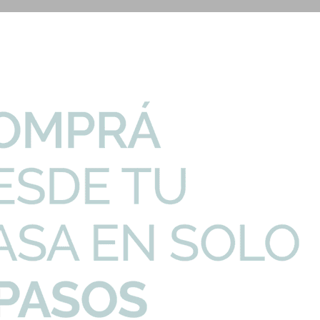
PRECIO UNITARIO
CANTIDAD
pillado Grafito Li...
150,48
U$S
-
ndo Satinado-
613,06
U$S
-
ado Cepillado Line...
184,11
U$S
-
afito De Baño
28,96
U$S
-
 Grafito Accesor...
38,33
U$S
-
Imp