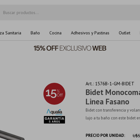
za Sanitaria
Baño
Cocina
Adhesivos y Pastinas
Outlet
1576B-1-GM-BIDET
Bidet Monocoma
Linea Fasano
Bidet con transferencia y vola
lujo a tu baño con este bidet e
PRECIO POR UNIDAD:
U$