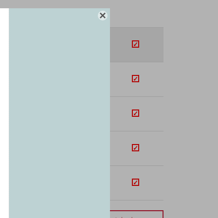

SUB-TOTAL
U$S
150.48
+
U$S
613.06
+
U$S
184.11
+
U$S
28.96
+
U$S
38.33
+
orte total:
USD 1014.94