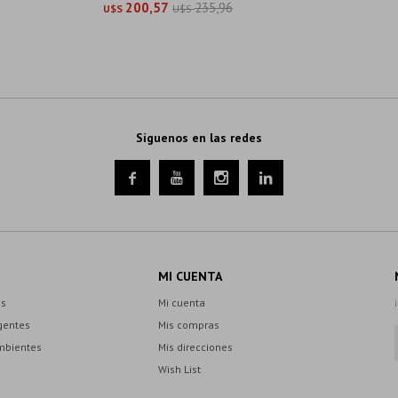
200,57
235,96
U$S
U$S
Síguenos en las redes




MI CUENTA
es
Mi cuenta
gentes
Mis compras
mbientes
Mis direcciones
Wish List