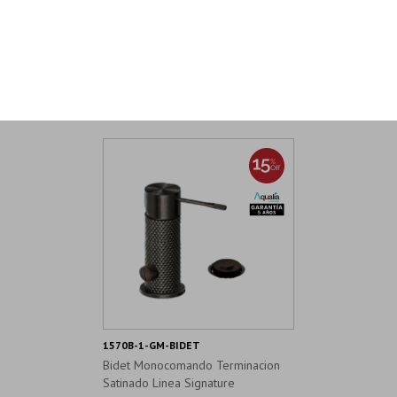
Productos que te pueden interesar
1570B-1-GM-BIDET
Bidet Monocomando Terminacion
Satinado Linea Signature