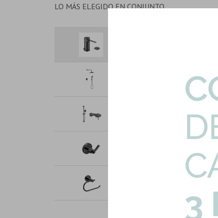
LO MÁS ELEGIDO EN CONJUNTO
Bidet Monocomando Satinado Ce
Art: 1576B-1-GM-BIDET
Ducha De Empotrar Monocoma
Cepillad...
Art: 1570G-1-GR-DUCHA-EMB
Ducha Externa Con Barra Satin
Art: 1576E-GM-DUCHA-EXT
Percha En Laton Metal Gris Gr
Art: ODS-8554-PERCHA-GF
Porta Rollo En Laton Metal Gris
Art: ODS-8552-PORTARRO-GF