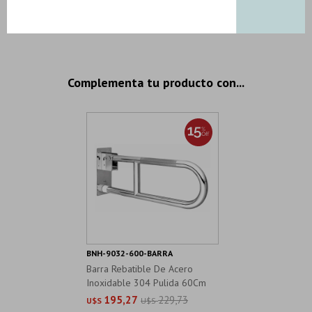
4 productos seleccionados
Complementa tu producto con...
BNH-9032-600-BARRA
Barra Rebatible De Acero
Inoxidable 304 Pulida 60Cm
195,27
229,73
U$S
U$S