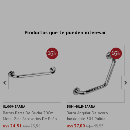
Productos que te pueden interesar


81009-BARRA
BNH-401B-BARRA
Barras Barra De Ducha 30Cm
Barra Angular De Acero
Metal Zinc Accesorios De Baño
Inoxidable 304 Pulida
24,51
28,84
37,00
43,53
U$S
U$S
U$S
U$S