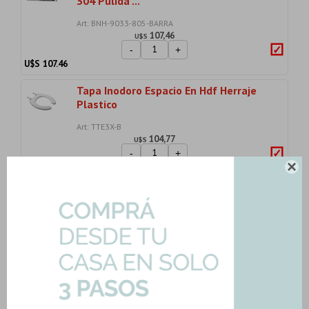
304 Pulida ...
Art: BNH-9033-805-BARRA
107,46
U$S
-
+
U$S
107.46
Tapa Inodoro Espacio En Hdf Herraje
Plastico
Art: TTE3X-B
104,77
U$S
-
+
U$S
104.77

Lavatorio Griferia Monocomando Brillo
Automatic...
Art: FV-PRESSMATIC-DISCAP
238,88
U$S
-
+
U$S
238.88
Importe total:
USD 581.36
Agregar todo a la compra