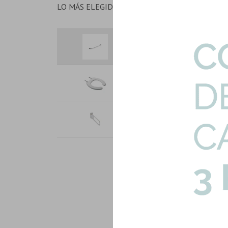
LO MÁS ELEGIDO EN CONJUNTO
Barral Fijo Recto 80 Cms. Para
Art: VEFR8-B
Tapa Inodoro Espacio En Hdf H
Art: TTE3X-B
Barral Rebatible 80 Cms Para D
Art: VTEB8-B