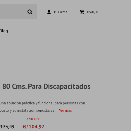
0,00
U$S
Blog
o 80 Cms. Para Discapacitados
s una solución práctica y funcional para personas con
usto y su instalación sencilla, es...
Ver más
15
123,49
104,97
U$S