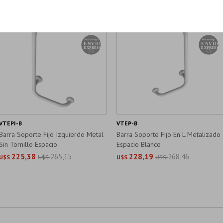
VTEPI-B
VTEP-B
Barra Soporte Fijo Izquierdo Metal
Barra Soporte Fijo En L Metalizado
Sin Tornillo Espacio
Espacio Blanco
225,38
265,15
228,19
268,46
U$S
U$S
U$S
U$S