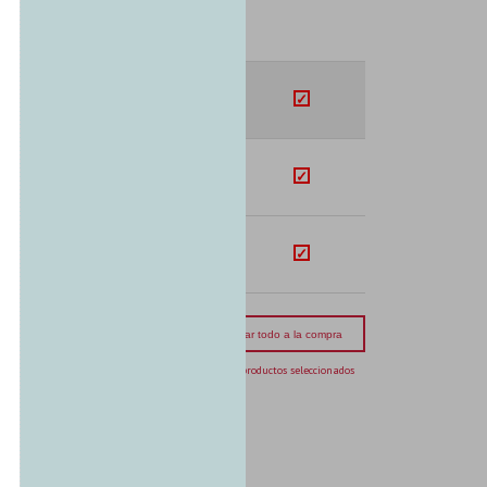
SUB-TOTAL
U$S
104.97
U$S
104.77
U$S
414.80
mporte total:
USD 624.54
Agregar todo a la compra
3 productos seleccionados