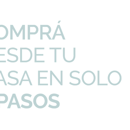
PRECIO UNITARIO
CANTIDAD
 Discapacitados F...
104,97
U$S
-
+
erraje Plastico
104,77
U$S
-
+
iscapacitados Fer...
414,80
U$S
-
+
I
Productos que te pueden interesar