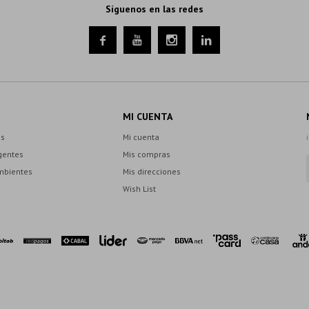
Síguenos en las redes




MI CUENTA
es
Mi cuenta
gentes
Mis compras
mbientes
Mis direcciones
Wish List