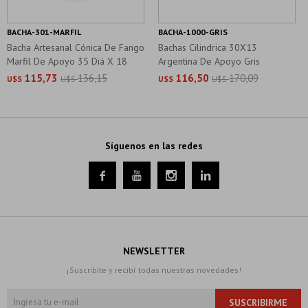
BACHA-301-MARFIL
BACHA-1000-GRIS
Bacha Artesanal Cónica De Fango
Bachas Cilindrica 30X13
Marfil De Apoyo 35 Diá X 18
Argentina De Apoyo Gris
115,73
136,15
116,50
170,09
U$S
U$S
U$S
U$S
Síguenos en las redes




NEWSLETTER
¡Suscribite y recibí todas nuestras novedades!
SUSCRIBIRME