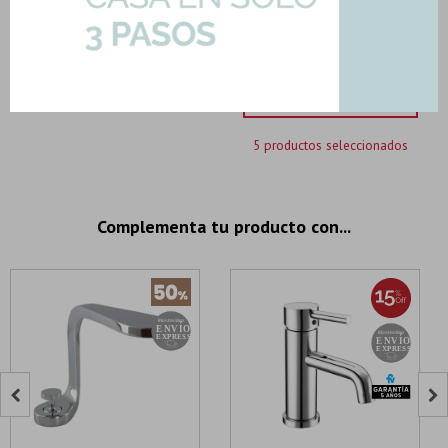
204,47
U$S
-
+
U$S
204.47
Importe total:
USD 573.19
Agregar todo a la compra
5 productos seleccionados
Complementa tu producto con...

