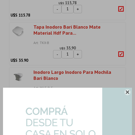
115,78
U$S
-
+
U$S
115.78
Tapa Inodoro Bari Blanco Mate
Material Hdf Para...
Art: TKX-B
35,90
U$S
-
+
U$S
35.90
Inodoro Largo Inodoro Para Mochila
Bari Blanco
Art: IKLF-B-E

67,10
U$S
-
+
U$S
67.10
Bacha Lavatorio De Apoyar Aqualia
81.5X41.5X14 ...
Art: A491A-BACHA