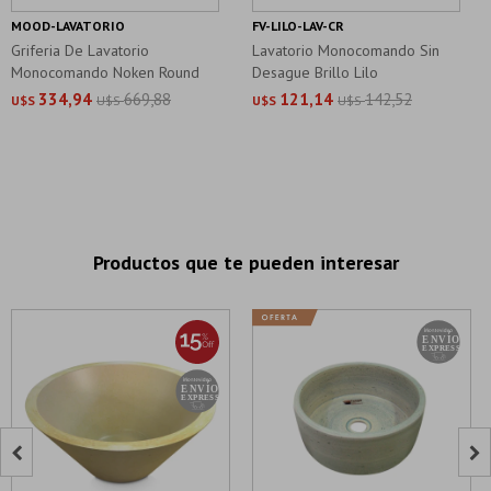
MOOD-LAVATORIO
FV-LILO-LAV-CR
Griferia De Lavatorio
Lavatorio Monocomando Sin
Monocomando Noken Round
Desague Brillo Lilo
Cromo
334,94
669,88
121,14
142,52
U$S
U$S
U$S
U$S
Productos que te pueden interesar

