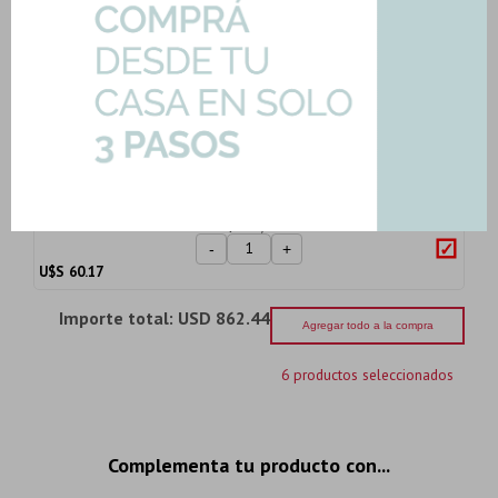
Basculante Mobil...
Art: AEREO-BASC-120-COND
146,51
U$S
-
+
U$S
146.51
Aereo Heladera 80Cm Mobiliario
Cocina Mdf Conde...
Art: AEREO-BASC-80-COND
60,17
U$S
-
+
U$S
60.17
Importe total:
USD 862.44
Agregar todo a la compra
6 productos seleccionados
Complementa tu producto con...