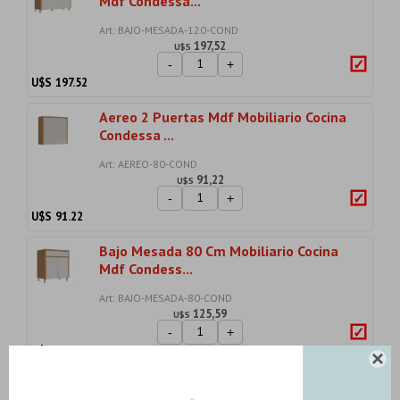
Mdf Condessa...
Art: BAJO-MESADA-120-COND
197,52
U$S
-
+
U$S
197.52
Aereo 2 Puertas Mdf Mobiliario Cocina
Condessa ...
Art: AEREO-80-COND
91,22
U$S
-
+
U$S
91.22
Bajo Mesada 80 Cm Mobiliario Cocina
Mdf Condess...
Art: BAJO-MESADA-80-COND
125,59
U$S
-
+
U$S
125.59

Aereo Con Reloj 120Cm 1 Puerta