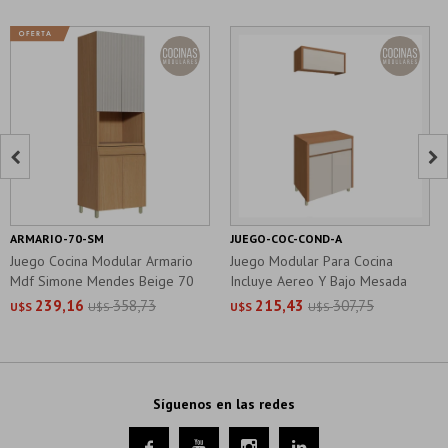


ARMARIO-70-SM
JUEGO-COC-COND-A
Juego Cocina Modular Armario
Juego Modular Para Cocina
Mdf Simone Mendes Beige 70
Incluye Aereo Y Bajo Mesada
Cm
239,16
358,73
215,43
307,75
U$S
U$S
U$S
U$S
Síguenos en las redes



