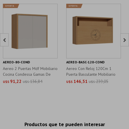


AEREO-80-COND
AEREO-BASC-120-COND
Aereo 2 Puertas Mdf Mobiliario
Aereo Con Reloj 120Cm 1
Cocina Condessa Gamas De
Puerta Basculante Mobiliario
Cocina
91,22
136,84
146,51
239,05
U$S
U$S
U$S
U$S
Productos que te pueden interesar