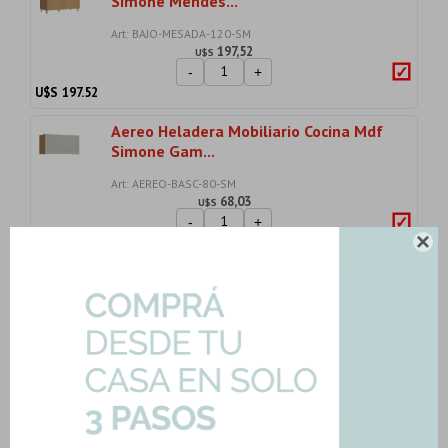
Simone Mendes...
Art: BAJO-MESADA-120-SM
197,52
U$S
-
+
U$S
197.52
Aereo Heladera Mobiliario Cocina Mdf
Simone Gam...
Art: AEREO-BASC-80-SM
68,03
U$S
-
+
U$S
68.03

Griferia De Mesada Cocina
Monocomando Cromo Qua...
Art: SPRINT-MONO-COCINA
87,67
U$S
-
+
U$S
87.67
Importe total:
USD 592.38
Agregar todo a la compra