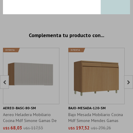
4 productos seleccionados
Complementa tu producto con...


AEREO-BASC-80-SM
BAJO-MESADA-120-SM
Aereo Heladera Mobiliario
Bajo Mesada Mobiliario Cocina
Cocina Mdf Simone Gamas De
Mdf Simone Mendes Gamas
Beige
Beige
68,03
117,53
197,52
296,26
U$S
U$S
U$S
U$S