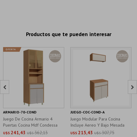
Productos que te pueden interesar


ARMARIO-70-COND
JUEGO-COC-COND-A
Juego De Cocina Armario 4
Juego Modular Para Cocina
Puertas Cocina Mdf Condessa
Incluye Aereo Y Bajo Mesada
Beige
241,43
362,13
215,43
307,75
U$S
U$S
U$S
U$S