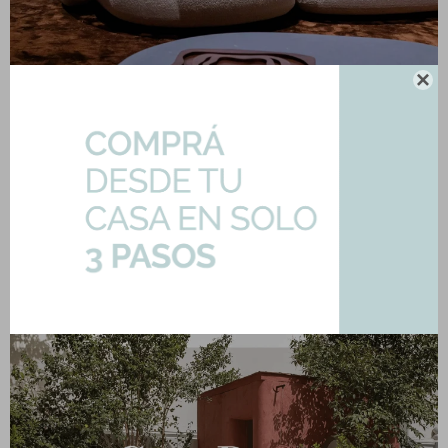

Milan Design Week 2026
Publicado en:
Novedades
Tendencias
08
may
2026
La semana pasada, ACHER siguió de cerca una nueva edición de la Milan
Design Week, uno de los encuentros internacionales más importantes para
el mundo del diseño, la arquitectura y el interiorismo.