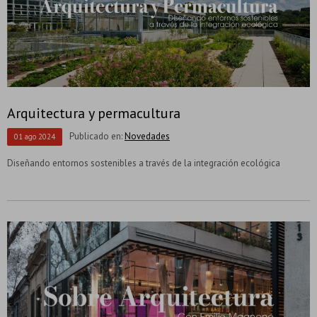
Arquitectura y permacultura
Publicado en:
Novedades
01
ago
2024
Diseñando entornos sostenibles a través de la integración ecológica