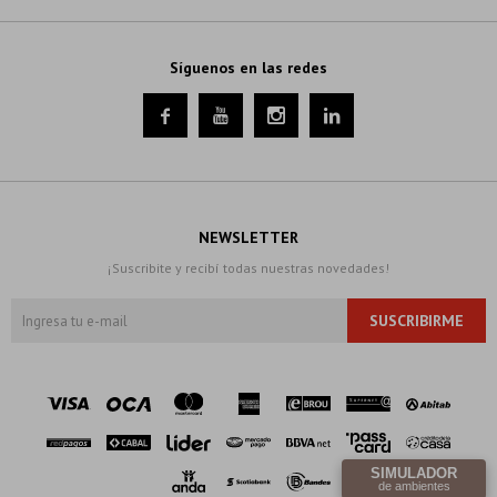
Síguenos en las redes




NEWSLETTER
¡Suscribite y recibí todas nuestras novedades!
SUSCRIBIRME
SIMULADOR
de ambientes