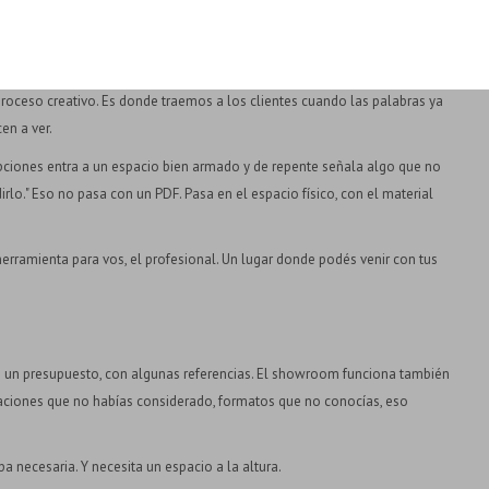
a arquitectos y diseñadores
roceso creativo. Es donde traemos a los clientes cuando las palabras ya
en a ver.
pciones entra a un espacio bien armado y de repente señala algo que no
irlo." Eso no pasa con un PDF. Pasa en el espacio físico, con el material
amienta para vos, el profesional. Un lugar donde podés venir con tus
on un presupuesto, con algunas referencias. El showroom funciona también
naciones que no habías considerado, formatos que no conocías, eso
pa necesaria. Y necesita un espacio a la altura.