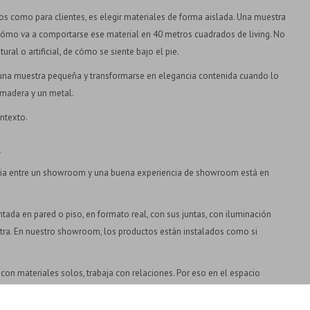
tos como para clientes, es elegir materiales de forma aislada. Una muestra
cómo va a comportarse ese material en 40 metros cuadrados de living. No
ural o artificial, de cómo se siente bajo el pie.
n una muestra pequeña y transformarse en elegancia contenida cuando lo
 madera y un metal.
ntexto.
l
cia entre un showroom y una buena experiencia de showroom está en
tada en pared o piso, en formato real, con sus juntas, con iluminación
stra. En nuestro showroom, los productos están instalados como si
a con materiales solos, trabaja con relaciones. Por eso en el espacio
 con metales, con distintos tipos de luz. Porque lo que buscás no es una