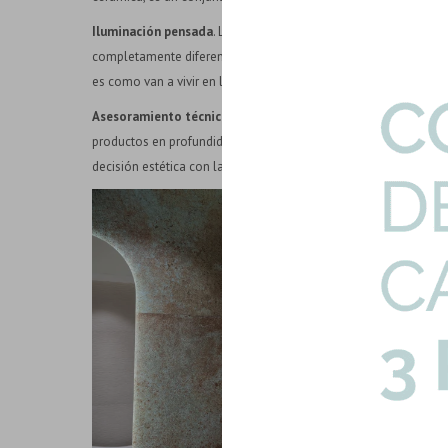
Iluminación pensada
. La luz transforma los materiales. Una su
completamente diferente a bajo luz cenital. Un showroom hones
es como van a vivir en la realidad.
Asesoramiento técnico
en el espacio. Un showroom de calidad
productos en profundidad: sus especificaciones técnicas, sus co
decisión estética con la decisión correcta para cada aplicación.