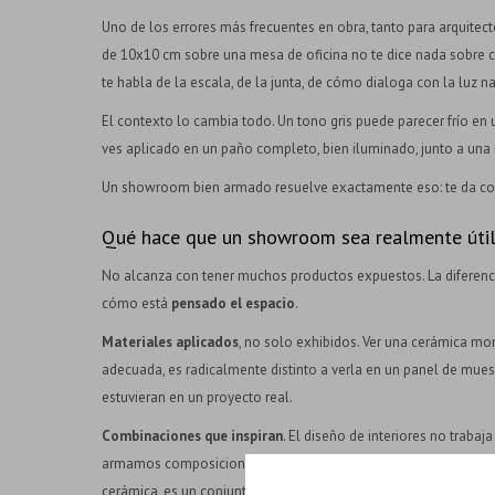
Uno de los errores más frecuentes en obra, tanto para arquitec
de 10x10 cm sobre una mesa de oficina no te dice nada sobre 
te habla de la escala, de la junta, de cómo dialoga con la luz nat
El contexto lo cambia todo. Un tono gris puede parecer frío e
ves aplicado en un paño completo, bien iluminado, junto a una
Un showroom bien armado resuelve exactamente eso: te da co
Qué hace que un showroom sea realmente úti
No alcanza con tener muchos productos expuestos. La diferen
cómo está
pensado el espacio
.
Materiales aplicados
, no solo exhibidos. Ver una cerámica mon
adecuada, es radicalmente distinto a verla en un panel de mue
estuvieran en un proyecto real.
Combinaciones que inspiran
. El diseño de interiores no trabaj
armamos composiciones: revestimientos con pisos, con maderas,
cerámica, es un conjunto.