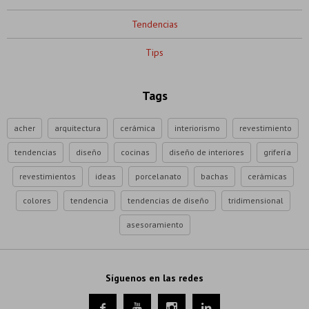
Tendencias
Tips
Tags
acher
arquitectura
cerámica
interiorismo
revestimiento
tendencias
diseño
cocinas
diseño de interiores
grifería
revestimientos
ideas
porcelanato
bachas
cerámicas
colores
tendencia
tendencias de diseño
tridimensional
asesoramiento
Síguenos en las redes



