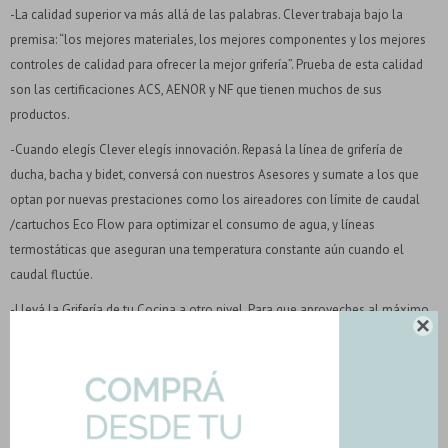
-La calidad superior va más allá de las palabras. Clever trabaja bajo la
premisa: “los mejores materiales, los mejores componentes y los mejores
controles de calidad para ofrecer la mejor grifería”. Prueba de esta calidad
son las certificaciones ACS, AENOR y NF que tienen muchos de sus
productos.
-Cuando elegís Clever elegís innovación. Repasá la línea de grifería de
ducha, bacha y bidet, conversá con nuestros Asesores y sumate a los que
optan por nuevas prestaciones como los aireadores con límite de caudal
/cartuchos Eco Flow para optimizar el consumo de agua, y líneas
termostáticas que aseguran una temperatura constante aún cuando el
caudal fluctúe.
-Llevá la Grifería de tu Cocina a otro nivel. Para que aproveches al máximo

el espacio, Clever cuenta con modelos de brazo abatible que te permitirán
instalarla cerca de ventanas y puerta de placares. ¿Necesitás abrir? abatís tu
grifería y listo!