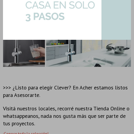
Además, Clever dispone de modelos con previsión de filtro lo que te
permite tener agua filtrada directo del grifo para cocinar, preparate un té,
llenar una jarra o beber en forma inmediata.
Miralos acá.
>>> ¿Listo para elegir Clever? En Acher estamos listos
para Asesorarte.
Visitá nuestros locales, recorré nuestra Tienda Online o
whatsappeanos, nada nos gusta más que ser parte de
tus proyectos.
¡Conoce toda la colección!