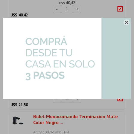
40,42
U$S
-
+
U$S
40.42

Inodoro Largo Inodoro Para Mochila
Malawi Blanc...
Art: HG-XFH041S-INOD-TAPA
117,60
U$S
-
+
U$S
117.60
Toallero Recto De Zinc Metal Negro
Mate Negro
Art: BGL-50524-TOA-RECT-N
21,50
U$S
-
+
U$S
21.50
Bidet Monocomando Terminacion Mate
Color Negro ...
Art: V-300761-BIDET-N