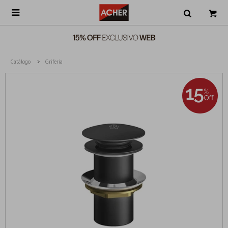

Catálogo
Grifería