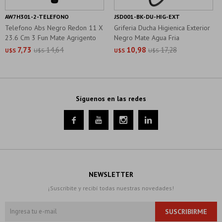
AW7H301-2-TELEFONO
JSD001-BK-DU-HIG-EXT
Telefono Abs Negro Redon 11 X
Griferia Ducha Higienica Exterior
23.6 Cm 3 Fun Mate Agrigento
Negro Mate Agua Fria
7,73
14,64
10,98
17,28
U$S
U$S
U$S
U$S
Síguenos en las redes




NEWSLETTER
¡Suscribite y recibí todas nuestras novedades!
SUSCRIBIRME