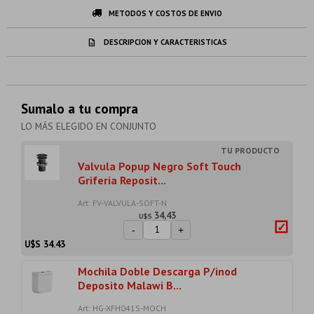
METODOS Y COSTOS DE ENVIO
DESCRIPCION Y CARACTERISTICAS
Sumalo a tu compra
LO MÁS ELEGIDO EN CONJUNTO
Valvula Popup Negro Soft Touch
Griferia Reposit...
Art: FV-VALVULA-SOFT-N
34,43
U$S
-
+
U$S
34.43
Mochila Doble Descarga P/inod
Deposito Malawi B...
Art: HG-XFH041S-MOCH