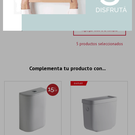
54,10
U$S
-
+
U$S
54.10
Importe total:
USD 155.40
Agregar todo a la compra
5 productos seleccionados
Complementa tu producto con...