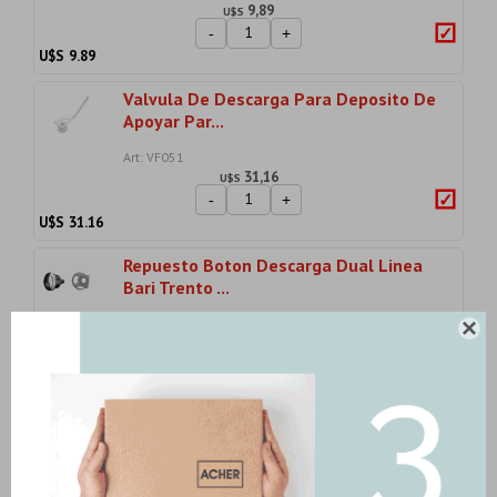
9,89
U$S
-
+
U$S
9.89
Valvula De Descarga Para Deposito De
Apoyar Par...
Art: VF051
31,16
U$S
-
+
U$S
31.16
Repuesto Boton Descarga Dual Linea
Bari Trento ...
Art: VTA47-01

23,15
U$S
-
+
U$S
23.15
Repuesto Valvula De Descarga Dual
Para Inodoro ...
Art: VF059