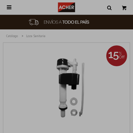

Catálogo
Loza Sanitaria