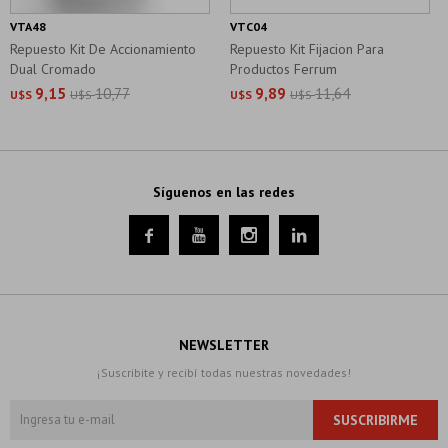
VTA48
VTC04
Repuesto Kit De Accionamiento
Repuesto Kit Fijacion Para
Dual Cromado
Productos Ferrum
9,15
10,77
9,89
11,64
U$S
U$S
U$S
U$S
Síguenos en las redes




NEWSLETTER
¡Suscribite y recibí todas nuestras novedades!
SUSCRIBIRME