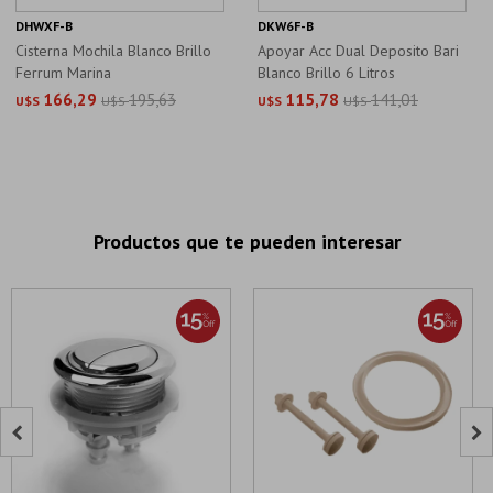
DHWXF-B
DKW6F-B
Cisterna Mochila Blanco Brillo
Apoyar Acc Dual Deposito Bari
Ferrum Marina
Blanco Brillo 6 Litros
166,29
195,63
115,78
141,01
U$S
U$S
U$S
U$S
Productos que te pueden interesar

