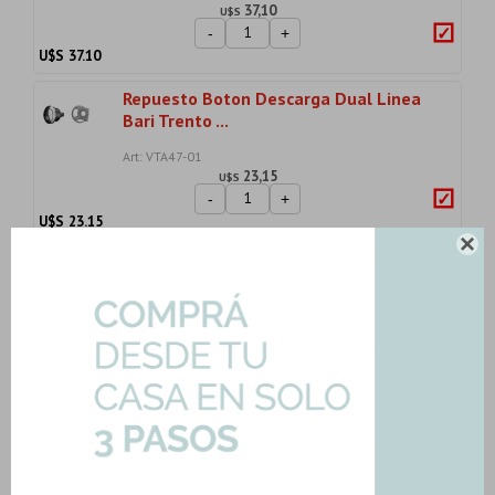
37,10
U$S
-
+
U$S
37.10
Repuesto Boton Descarga Dual Linea
Bari Trento ...
Art: VTA47-01
23,15
U$S
-
+
U$S
23.15

Repuesto Kit Fijacion Para Productos
Ferrum
Art: VTC04
9,89
U$S
-
+
U$S
9.89
Importe total:
USD 124.24
Agregar todo a la compra
4 productos seleccionados