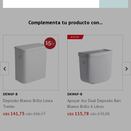
Complementa tu producto con...


DEW6F-B
DKW6F-B
Deposito Blanco Brillo Linea
Apoyar Acc Dual Deposito Bari
Trento
Blanco Brillo 6 Litros
141,75
166,77
115,78
141,01
U$S
U$S
U$S
U$S