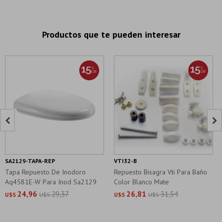
Productos que te pueden interesar


SA2129-TAPA-REP
VTI32-B
Tapa Repuesto De Inodoro
Repuesto Bisagra Vti Para Baño
Aq4581E-W Para Inod Sa2129
Color Blanco Mate
Chany
24,96
29,37
26,81
31,54
U$S
U$S
U$S
U$S