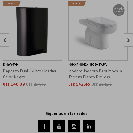


DHW6F-N
HG-XFH042-INOD-TAPA
Deposito Dual 6-Litros Marina
Inodoro Inodoro Para Mochila
Color Negro
Torrens Blanco Rimless
140,09
257,42
142,45
224,36
U$S
U$S
U$S
U$S
Síguenos en las redes



