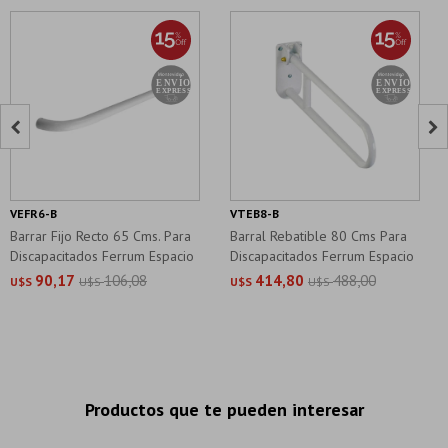


VEFR6-B
VTEB8-B
Barrar Fijo Recto 65 Cms. Para
Barral Rebatible 80 Cms Para
Discapacitados Ferrum Espacio
Discapacitados Ferrum Espacio
90,17
106,08
414,80
488,00
U$S
U$S
U$S
U$S
Productos que te pueden interesar