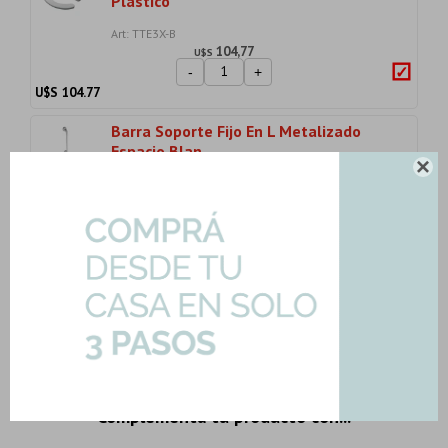
Plastico
Art: TTE3X-B
104,77
U$S
-
+
U$S
104.77
Barra Soporte Fijo En L Metalizado
Espacio Blan...

Art: VTEP-B
228,19
U$S
-
+
U$S
228.19
Importe total:
USD 703.22
Agregar todo a la compra
3 productos seleccionados
Complementa tu producto con...