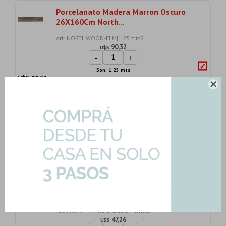
Porcelanato Madera Marron Oscuro
26X160Cm North...
Art: NORTHWOOD-ELM|1.25mts2
90,32
U$S
-
+
Son: 1.25 mts
U$S
90.32

Porcelanato 60X60 Rectificado Mate
Blanco Terra...
Art: ASPHALT-OFF-WH-60|1.08mts2
66,54
U$S
-
+
Son: 1.08 mts
U$S
66.54
Ceramicas Revestimiento Mate Gamas
De Beige Col...
Art: MONTMARTRE-SABLE|1.44mts2
47,26
U$S