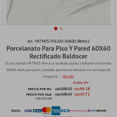
PATMOS-PULIDO-6060|1.08mts2
Porcelanato Para Piso Y Pared 60X60
Rectificado Baldocer
El porcelanato PATMOS ofrece un acabado pulido y brillante en formato
60x60, ideal para pisos y paredes que buscan destacar con un toque de
elegancia....
Ver más
55
96
100.32
44.18
PRECIO POR M2:
U$S
U$S
108,35
47,71
PRECIO POR CAJA:
U$S
U$S
1.08 M2/CAJA
PAGOS: