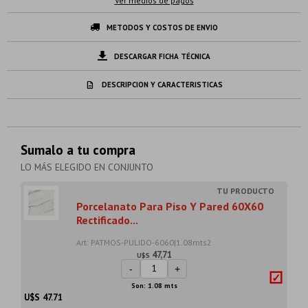
Ver medios de pagos
METODOS Y COSTOS DE ENVIO
DESCARGAR FICHA TÉCNICA
DESCRIPCION Y CARACTERISTICAS
Sumalo a tu compra
LO MÁS ELEGIDO EN CONJUNTO
Porcelanato Para Piso Y Pared 60X60
Rectificado...
Art: PATMOS-PULIDO-6060|1.08mts2
47,71
U$S
-
+
Son: 1.08 mts
U$S
47.71