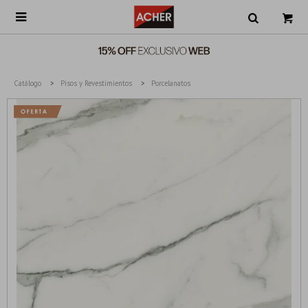

Catálogo
Pisos y Revestimientos
Porcelanatos