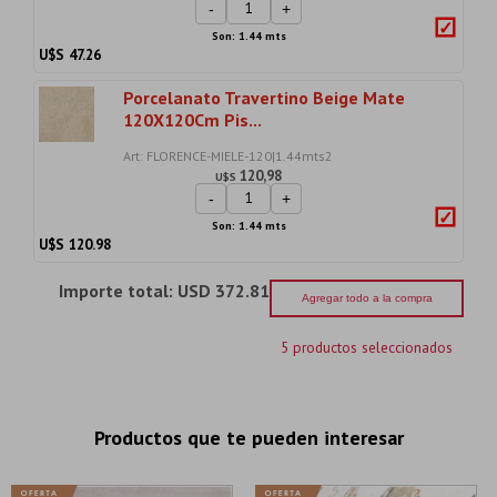
-
+
Son: 1.44 mts
U$S
47.26
Porcelanato Travertino Beige Mate
120X120Cm Pis...
Art: FLORENCE-MIELE-120|1.44mts2
120,98
U$S
-
+
Son: 1.44 mts
U$S
120.98
Importe total:
USD 372.81
Agregar todo a la compra
5 productos seleccionados
Productos que te pueden interesar