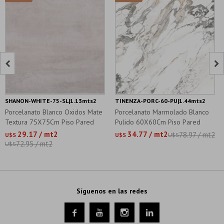


SHANON-WHITE-75-SL|1.13mts2
TINENZA-PORC-60-PU|1.44mts2
Porcelanato Blanco Oxidos Mate
Porcelanato Marmolado Blanco
Textura 75X75Cm Piso Pared
Pulido 60X60Cm Piso Pared
29.17 / mt2
34.77 / mt2
78.97 / mt2
U$S
U$S
U$S
72.95 / mt2
U$S
Síguenos en las redes



