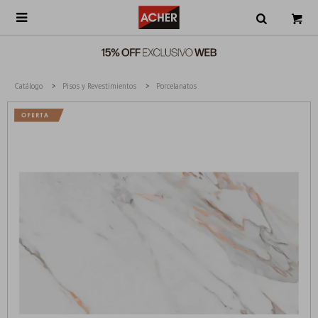

Catálogo
Pisos y Revestimientos
Porcelanatos