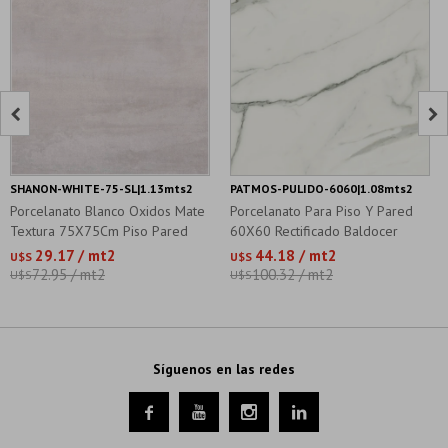


SHANON-WHITE-75-SL|1.13mts2
PATMOS-PULIDO-6060|1.08mts2
Porcelanato Blanco Oxidos Mate
Porcelanato Para Piso Y Pared
Textura 75X75Cm Piso Pared
60X60 Rectificado Baldocer
29.17 / mt2
44.18 / mt2
U$S
U$S
72.95 / mt2
100.32 / mt2
U$S
U$S
Síguenos en las redes



