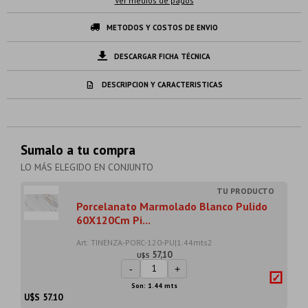
Ver medios de pagos
METODOS Y COSTOS DE ENVIO
DESCARGAR FICHA TÉCNICA
DESCRIPCION Y CARACTERISTICAS
Sumalo a tu compra
LO MÁS ELEGIDO EN CONJUNTO
Porcelanato Marmolado Blanco Pulido
60X120Cm Pi...
Art: TINENZA-PORC-120-PU|1.44mts2
57,10
U$S
-
+
Son: 1.44 mts
U$S
57.10