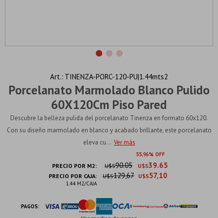
TINENZA-PORC-120-PU|1.44mts2
Porcelanato Marmolado Blanco Pulido
60X120Cm Piso Pared
Descubre la belleza pulida del porcelanato Tinenza en formato 60x120.
Con su diseño marmolado en blanco y acabado brillante, este porcelanato
eleva cu...
Ver más
55
96
90.05
39.65
PRECIO POR M2:
U$S
U$S
129,67
57,10
PRECIO POR CAJA:
U$S
U$S
1.44 M2/CAJA
PAGOS: