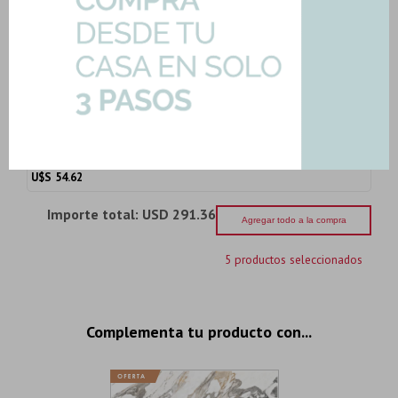
Son: 1.44 mts
U$S
50.07
Cerámica Beige Rusticos Textura
30X90Cm Pared
Art: SLOT-OZONE-BONE-REV|1.08mts2
54,62
U$S
-
+
Son: 1.08 mts
U$S
54.62
Importe total:
USD 291.36
Agregar todo a la compra
5 productos seleccionados
Complementa tu producto con...