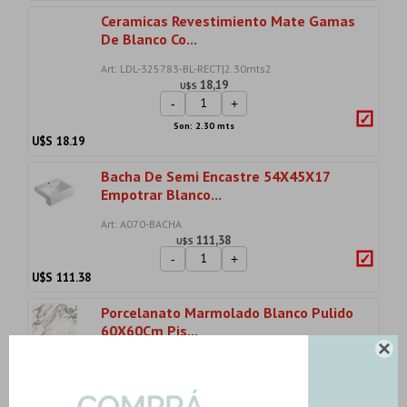
Ceramicas Revestimiento Mate Gamas
De Blanco Co...
Art: LDL-325783-BL-RECT|2.30mts2
18,19
U$S
-
+
Son: 2.30 mts
U$S
18.19
Bacha De Semi Encastre 54X45X17
Empotrar Blanco...
Art: A070-BACHA
111,38
U$S
-
+
U$S
111.38
Porcelanato Marmolado Blanco Pulido
60X60Cm Pis...

Art: TINENZA-PORC-60-PU|1.44mts2
50,07
U$S
-
+