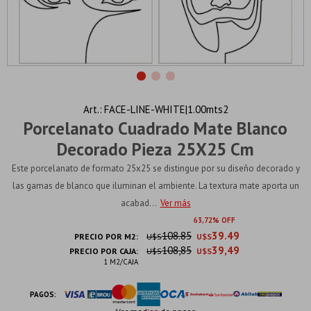
FACE-LINE-WHITE|1.00mts2
Porcelanato Cuadrado Mate Blanco
Decorado Pieza 25X25 Cm
Este porcelanato de formato 25x25 se distingue por su diseño decorado y
las gamas de blanco que iluminan el ambiente. La textura mate aporta un
acabad...
Ver más
63
72
108.85
39.49
PRECIO POR M2:
U$S
U$S
108,85
39,49
PRECIO POR CAJA:
U$S
U$S
1 M2/CAJA
PAGOS: