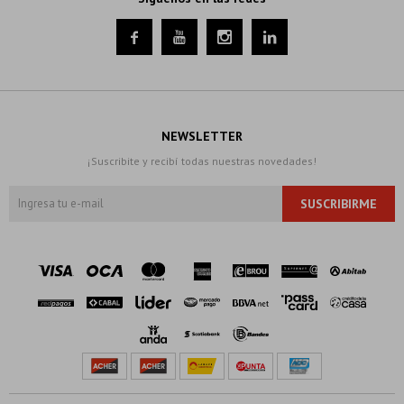




NEWSLETTER
¡Suscribite y recibí todas nuestras novedades!
SUSCRIBIRME