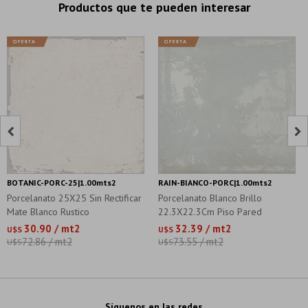
Productos que te pueden interesar


BOTANIC-PORC-25|1.00mts2
RAIN-BIANCO-PORC|1.00mts2
Porcelanato 25X25 Sin Rectificar
Porcelanato Blanco Brillo
Mate Blanco Rustico
22.3X22.3Cm Piso Pared
30.90 / mt2
32.39 / mt2
U$S
U$S
72.86 / mt2
73.55 / mt2
U$S
U$S
Síguenos en las redes