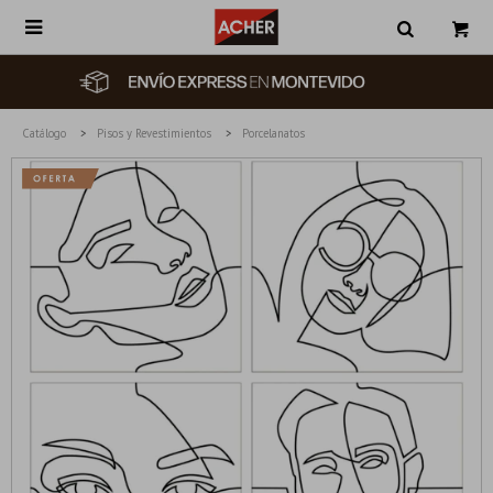

Catálogo
Pisos y Revestimientos
Porcelanatos