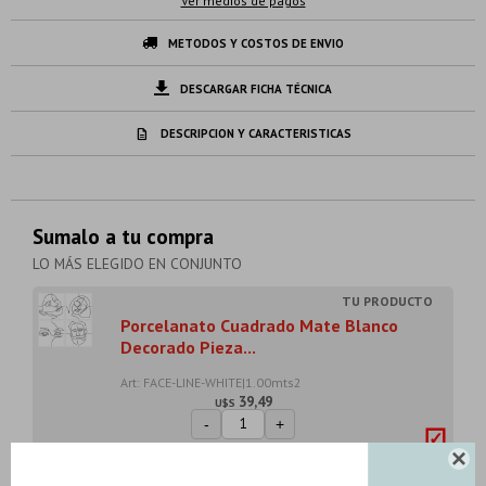
Ver medios de pagos
METODOS Y COSTOS DE ENVIO
DESCARGAR FICHA TÉCNICA
DESCRIPCION Y CARACTERISTICAS
Sumalo a tu compra
LO MÁS ELEGIDO EN CONJUNTO
Porcelanato Cuadrado Mate Blanco
Decorado Pieza...
Art: FACE-LINE-WHITE|1.00mts2
39,49
U$S
-
+
Son: 1.00 mts

U$S
39.49