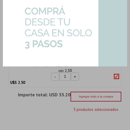
Adhesivo Porcelanato Pennsylvania
25K Piezas Ba...
Art: ADH-PORCELANATO-25K
11,21
U$S
-
+
U$S
11.21
Pastina Color Blanco Alta Absorcion
Pennsylvani...
Art: P-PASTINA-BLANCO
2,50
U$S
-
+
U$S
2.50
Importe total:
USD 53.20
Agregar todo a la compra
3 productos seleccionados